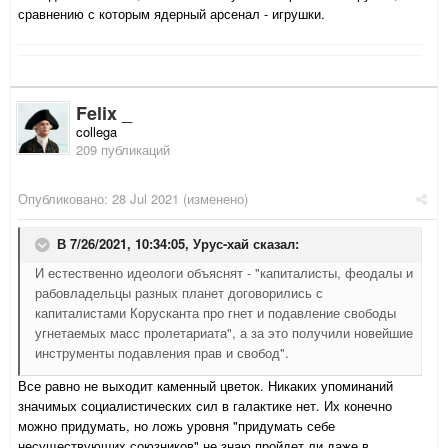
сравнению с которым ядерный арсенал - игрушки.
Felix _
collega
209 публикаций
Опубликовано:
28 Jul 2021
(изменено)
В 7/26/2021, 10:34:05,
Урус-хай
сказал:
И естественно идеологи объяснят - "капиталисты, феодалы и
рабовладельцы разных планет договорились с
капиталистами Корусканта про гнет и подавление свободы
угнетаемых масс пролетариата", а за это получили новейшие
инструменты подавления прав и свобод".
Все равно не выходит каменный цветок. Никаких упоминаний
значимых социалистических сил в галактике нет. Их конечно
можно придумать, но ложь уровня "придумать себе
несуществующих союзников" не знаю пройдет ли даже в