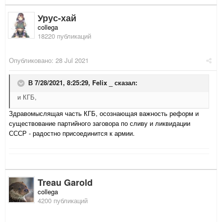
Урус-хай
collega
18220 публикаций
Опубликовано:
28 Jul 2021
В 7/28/2021, 8:25:29,
Felix _
сказал:
и КГБ,
Здравомыслящая часть КГБ, осознающая важность реформ и
существование партийного заговора по сливу и ликвидации
СССР - радостно присоединится к армии.
Treau Garold
collega
4200 публикаций