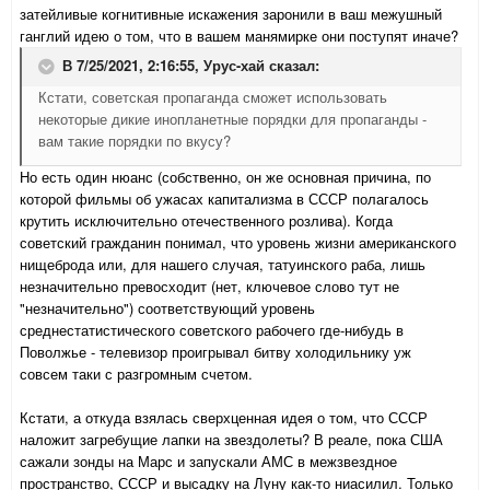
затейливые когнитивные искажения заронили в ваш межушный
ганглий идею о том, что в вашем манямирке они поступят иначе?
В 7/25/2021, 2:16:55,
Урус-хай
сказал:
Кстати, советская пропаганда сможет использовать
некоторые дикие инопланетные порядки для пропаганды -
вам такие порядки по вкусу?
Но есть один нюанс (собственно, он же основная причина, по
которой фильмы об ужасах капитализма в СССР полагалось
крутить исключительно отечественного розлива). Когда
советский гражданин понимал, что уровень жизни американского
нищеброда или, для нашего случая, татуинского раба, лишь
незначительно превосходит (нет, ключевое слово тут не
"незначительно") соответствующий уровень
среднестатистического советского рабочего где-нибудь в
Поволжье - телевизор проигрывал битву холодильнику уж
совсем таки с разгромным счетом.
Кстати, а откуда взялась сверхценная идея о том, что СССР
наложит загребущие лапки на звездолеты? В реале, пока США
сажали зонды на Марс и запускали АМС в межзвездное
пространство, СССР и высадку на Луну как-то ниасилил. Только