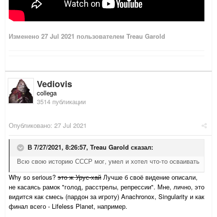
Изменено
27 Jul 2021
пользователем Treau Garold
Vediovis
collega
3514 публикации
Опубликовано:
27 Jul 2021
В 7/27/2021, 8:26:57,
Treau Garold
сказал:
Всю свою историю СССР мог, умел и хотел что-то осваивать
Why so serious?
это ж Урус-хай
Лучше б своё видение описали,
не касаясь рамок "голод, расстрелы, репрессии". Мне, лично, это
видится как смесь (пардон за игроту) Anachronox, Singularity и как
финал всего - Lifeless Planet, например.