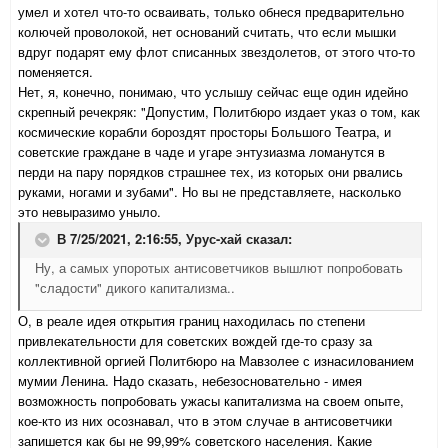
умел и хотел что-то осваивать, только обнеся предварительно
колючей проволокой, нет оснований считать, что если мышки
вдруг подарят ему флот списанных звездолетов, от этого что-то
поменяется.
Нет, я, конечно, понимаю, что услышу сейчас еще один идейно
скрепный речекряк: "Допустим, Политбюро издает указ о том, как
космические корабли бороздят просторы Большого Театра, и
советские граждане в чаде и угаре энтузиазма ломанутся в
перди на пару порядков страшнее тех, из которых они рвались
руками, ногами и зубами". Но вы не представляете, насколько
это невыразимо уныло.
В 7/25/2021, 2:16:55,
Урус-хай
сказал:
Ну, а самых упоротых антисоветчиков вышлют попробовать
"сладости" дикого капитализма..
О, в реале идея открытия границ находилась по степени
привлекательности для советских вождей где-то сразу за
коллективной оргией Политбюро на Мавзолее с изнасилованием
мумии Ленина. Надо сказать, небезосновательно - имея
возможность попробовать ужасы капитализма на своем опыте,
кое-кто из них осознавал, что в этом случае в антисоветчики
запишется как бы не 99,99% советского населения. Какие