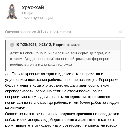
Урус-хай
collega
18220 публикаций
Опубликовано:
28 Jul 2021
(изменено)
В 7/28/2021, 9:38:12,
Рюрик
сказал:
даже в новом каноне были всякие там серые джедаи, а в
старом, "додиснеевском" каноне нейтральных форсеров
вообще вагон и маленькая тележка
да. Так что красные джедаи с идеями отмены рабства и
улучшением положения рабочих - вполне возникнут. Форсеры же
будут уточнять куда это их занесло, да и идеи социальной
справедливости, особенно если не сталкивались ранее -
понравиться могут. Да и красным джедаям никто не мешает
появиться на планетах, где рабочих и тем более рабов за людей
не считают.
Общество гигантских слизней, водящих красавиц на поводке как
собак, и считающих людей домашними животными - и которые
могут прилететь откуда-то - для советского человека, не говоря