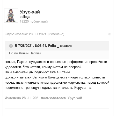
Урус-хай
collega
18220 публикаций
Опубликовано:
28 Jul 2021
(изменено)
В 7/28/2021, 8:03:41,
Felix _
сказал:
Но по Линии Партии
значит, Партия нуждается в серьезных реформах и переработке
идеологии. Что кстати, коммунистам не впервой.
Но и американцам подкинут ежа в штаны.
однако и зачатки Великого Кольца есть - надо только принести
несчастным инопланетянам идеологию марксизма, перед которой
несомненно трепещут подлые капиталисты Корусанта.
Изменено
28 Jul 2021
пользователем Урус-хай