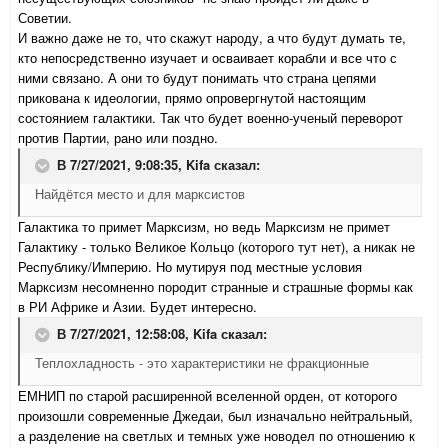
Советии.
И важно даже не то, что скажут народу, а что будут думать те,
кто непосредственно изучает и осваивает корабли и все что с
ними связано. А они то будут понимать что страна цепями
прикована к идеологии, прямо опровергнутой настоящим
состоянием галактики. Так что будет военно-ученый переворот
против Партии, рано или поздно.
В 7/27/2021, 9:08:35,
Kifa
сказал:
Найдётся место и для марксистов
Галактика то примет Марксизм, но ведь Марксизм не примет
Галактику - только Великое Кольцо (которого тут нет), а никак не
Республику/Империю. Но мутируя под местные условия
Марксизм несомненно породит странные и страшные формы как
в РИ Африке и Азии. Будет интересно.
В 7/27/2021, 12:58:08,
Kifa
сказал:
Теплохладность - это характеристики не фракционные
ЕМНИП по старой расширенной вселенной орден, от которого
произошли современные Джедаи, был изначально нейтральный,
а разделение на светлых и темных уже новодел по отношению к