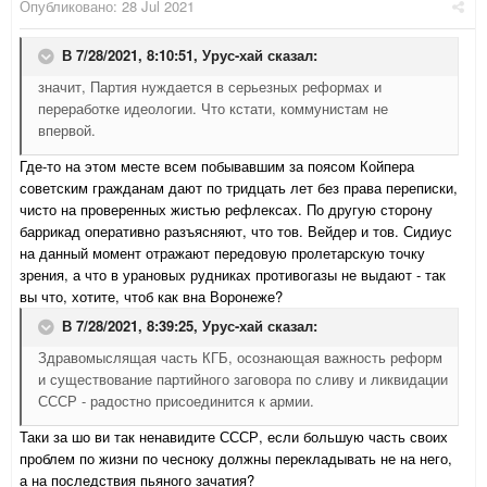
Опубликовано:
28 Jul 2021
В 7/28/2021, 8:10:51,
Урус-хай
сказал:
значит, Партия нуждается в серьезных реформах и
переработке идеологии. Что кстати, коммунистам не
впервой.
Где-то на этом месте всем побывавшим за поясом Койпера
советским гражданам дают по тридцать лет без права переписки,
чисто на проверенных жистью рефлексах. По другую сторону
баррикад оперативно разъясняют, что тов. Вейдер и тов. Сидиус
на данный момент отражают передовую пролетарскую точку
зрения, а что в урановых рудниках противогазы не выдают - так
вы что, хотите, чтоб как вна Воронеже?
В 7/28/2021, 8:39:25,
Урус-хай
сказал:
Здравомыслящая часть КГБ, осознающая важность реформ
и существование партийного заговора по сливу и ликвидации
СССР - радостно присоединится к армии.
Таки за шо ви так ненавидите СССР, если большую часть своих
проблем по жизни по чесноку должны перекладывать не на него,
а на последствия пьяного зачатия?