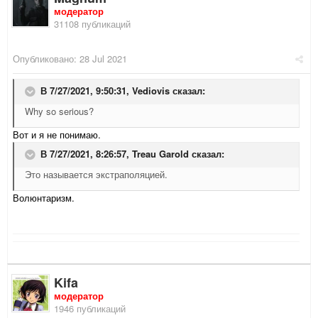
модератор
31108 публикаций
Опубликовано:
28 Jul 2021
В 7/27/2021, 9:50:31,
Vediovis
сказал:
Why so serious?
Вот и я не понимаю.
В 7/27/2021, 8:26:57,
Treau Garold
сказал:
Это называется экстраполяцией.
Волюнтаризм.
Kifa
модератор
1946 публикаций