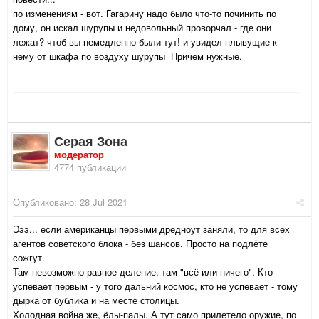
по изменениям - вот. Гагарину надо было что-то починить по
дому, он искал шурупы и недовольный проворчал - где они
лежат? чтоб вы немедленно были тут! и увидел плывущие к
нему от шкафа по воздуху шурупы Причем нужные.
Серая Зона
модератор
4774 публикации
Опубликовано:
28 Jul 2021
Эээ... если американцы первыми дредноут заняли, то для всех
агентов советского блока - без шансов. Просто на подлёте
сожгут.
Там невозможно равное деление, там "всё или ничего". Кто
успевает первым - у того дальний космос, кто не успевает - тому
дырка от бублика и на месте столицы.
Холодная война же, ёлы-палы. А тут само прилетело оружие, по