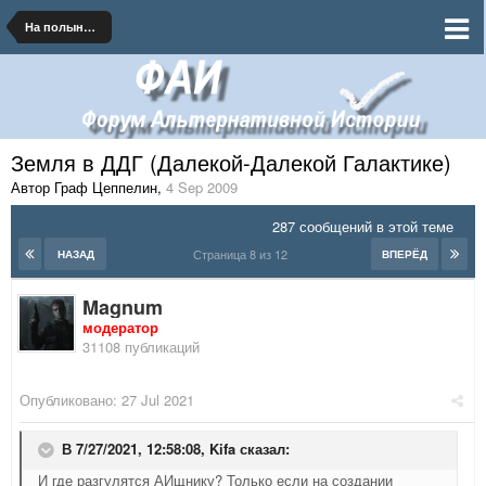
На полынных тропинках далеких планет
Земля в ДДГ (Далекой-Далекой Галактике)
Автор Граф Цеппелин
,
4 Sep 2009
287 сообщений в этой теме
Страница 8 из 12
НАЗАД
ВПЕРЁД
Magnum
модератор
31108 публикаций
Опубликовано:
27 Jul 2021
В 7/27/2021, 12:58:08,
Kifa
сказал:
И где разгулятся АИщнику? Только если на создании