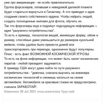
уже про американцев - не особо привлекательно.
Группа форсюзеров, попавшая к неведомой далекой планете
будет стараться вернуться в Галактику. А это приводит к идее
создания своего собственного ордена. Чтобы набрать людей,
создать полноценные экипажи для флота, обучить их.
Так что форсюзеры еще и подкинут подходящую информацию +
идеи "разумного потребительства".
То есть к примеру, технологии вещей, меняющих форму, облик и
размер, способных даже уменьшиться до размеров кукольной
мебели, чтобы удобно было принести домой или
транспортировать при переезде, однозначно будут популярны.
Плюс - есть факт ВОЗМОЖНОЙ КОСМИЧЕСКОЙ УГРОЗЫ.
То есть на фоне информации, что может быть налет космических
пиратов - любой президент задумается.
К примеру США могут даже пойти по пути разумного
потребительства - "девочка, сначала выучись на инженера
космических технологий и сможешь кататься на своем
автомобиле. Автомобиля за красивые глазки не предусмотрено,
сначала ЗАРАБОТАЙ".
Изменено
28 Jul 2021
пользователем Урус-хай