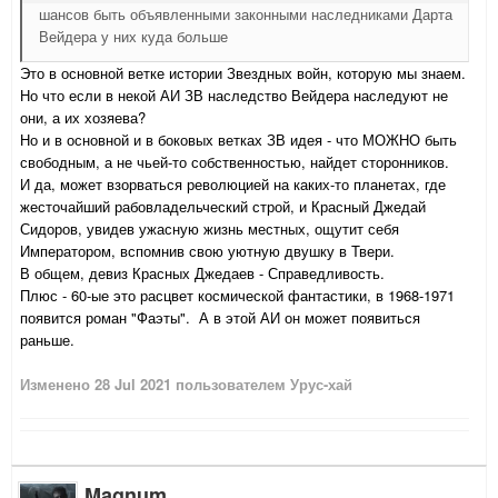
шансов быть объявленными законными наследниками Дарта
Вейдера у них куда больше
Это в основной ветке истории Звездных войн, которую мы знаем.
Но что если в некой АИ ЗВ наследство Вейдера наследуют не
они, а их хозяева?
Но и в основной и в боковых ветках ЗВ идея - что МОЖНО быть
свободным, а не чьей-то собственностью, найдет сторонников.
И да, может взорваться революцией на каких-то планетах, где
жесточайший рабовладельческий строй, и
Красный Джедай
Сидоров, увидев ужасную жизнь местных, ощутит себя
Императором, вспомнив свою уютную двушку в Твери.
В общем, девиз Красных Джедаев - Справедливость.
Плюс - 60-ые это расцвет космической фантастики, в 1968-1971
появится роман "Фаэты". А в этой АИ он может появиться
раньше.
Изменено
28 Jul 2021
пользователем Урус-хай
Magnum