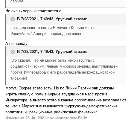
свобод
Не очень хорошо сочетается с:
В 7/28/2021, 7:49:43,
Урус-хай
сказал:
проглядывают зачатки Великого Кольца и эти
Республика\Империя переходное звено
А по поводу
В 7/28/2021, 7:49:43,
Урус-хай
сказал:
Кто сказал, что не может быть некой группы с
социалистическим, левым мировоззрением, выступающей
против Императора с его рабовладельческо-фашистской
тиранией
Могут. Скорее всего есть. Но по Линии Партии они должны
играть главную роль в борьбе трудящихся масс против
Императора, а вместо этого в каноне сопротивление возглавляют
те, кто в Марксизме именуются "буржуазно-демократические
политики" и "реакционные религиозные фанатики".
Изменено
28 Jul 2021
пользователем Felix _