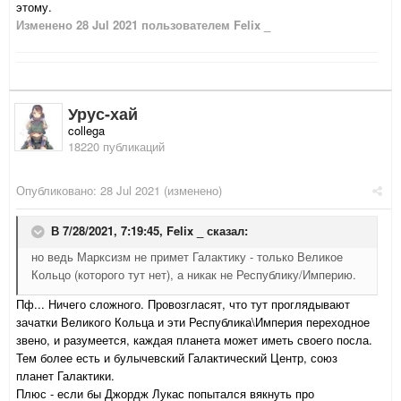
этому.
Изменено
28 Jul 2021
пользователем Felix _
Урус-хай
collega
18220 публикаций
Опубликовано:
28 Jul 2021
(изменено)
В 7/28/2021, 7:19:45,
Felix _
сказал:
но ведь Марксизм не примет Галактику - только Великое
Кольцо (которого тут нет), а никак не Республику/Империю.
Пф... Ничего сложного. Провозгласят, что тут проглядывают
зачатки Великого Кольца и эти Республика\Империя переходное
звено, и разумеется, каждая планета может иметь своего посла.
Тем более есть и булычевский Галактический Центр, союз
планет Галактики.
Плюс - если бы Джордж Лукас попытался вякнуть про