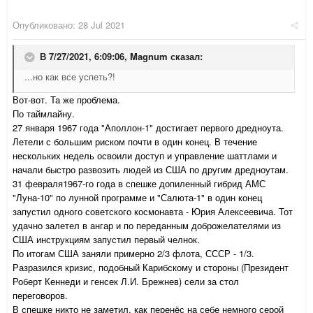
Опубликовано:
28 Jul 2021
В 7/27/2021, 6:09:06,
Magnum
сказал:
...но как все успеть?!
Вот-вот. Та же проблема.
По таймлайну.
27 января 1967 года "Аполлон-1" достигает первого дредноута.
Летели с большим риском почти в один конец. В течение
нескольких недель освоили доступ и управление шаттлами и
начали быстро развозить людей из США по другим дредноутам.
31 февраля1967-го года в спешке допиленный гибрид АМС
"Луна-10" по лунной программе и "Салюта-1" в один конец
запустил одного советского космонавта - Юрия Алексеевича. Тот
удачно залетел в ангар и по переданным доброжелателями из
США инструкциям запустил первый челнок.
По итогам США заняли примерно 2/3 флота, СССР - 1/3.
Разразился кризис, подобный Карибскому и стороны (Президент
Роберт Кеннеди и генсек Л.И. Брежнев) сели за стол
переговоров.
В спешке никто не заметил, как перенёс на себе немного серой