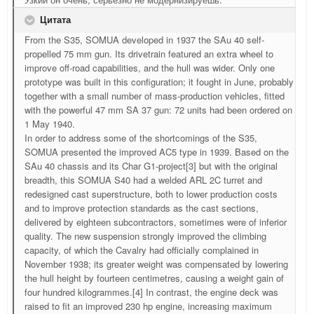
Цитата
From the S35, SOMUA developed in 1937 the SAu 40 self-
propelled 75 mm gun. Its drivetrain featured an extra wheel to
improve off-road capabilities, and the hull was wider. Only one
prototype was built in this configuration; it fought in June, probably
together with a small number of mass-production vehicles, fitted
with the powerful 47 mm SA 37 gun: 72 units had been ordered on
1 May 1940.
In order to address some of the shortcomings of the S35,
SOMUA presented the improved AC5 type in 1939. Based on the
SAu 40 chassis and its Char G1-project[3] but with the original
breadth, this SOMUA S40 had a welded ARL 2C turret and
redesigned cast superstructure, both to lower production costs
and to improve protection standards as the cast sections,
delivered by eighteen subcontractors, sometimes were of inferior
quality. The new suspension strongly improved the climbing
capacity, of which the Cavalry had officially complained in
November 1938; its greater weight was compensated by lowering
the hull height by fourteen centimetres, causing a weight gain of
four hundred kilogrammes.[4] In contrast, the engine deck was
raised to fit an improved 230 hp engine, increasing maximum