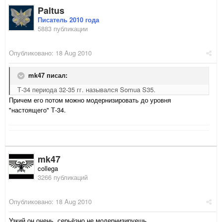
Paltus
Писатель 2010 года
5883 публикации
Опубликовано:
18 Aug 2010
mk47 писал:
Т-34 периода 32-35 гг. назывался Somua S35.
Причем его потом можно модернизировать до уровня
"настоящего" Т-34.
mk47
collega
3266 публикаций
Опубликовано:
18 Aug 2010
Узкий он очень, серьёзно не модернизируешь.