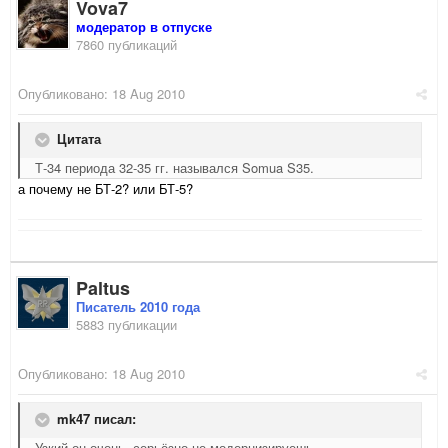
Vova7
модератор в отпуске
7860 публикаций
Опубликовано:
18 Aug 2010
Цитата
Т-34 периода 32-35 гг. назывался Somua S35.
а почему не БТ-2? или БТ-5?
Paltus
Писатель 2010 года
5883 публикации
Опубликовано:
18 Aug 2010
mk47 писал:
Узкий он очень, серьёзно не модернизируешь.