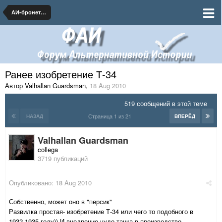
АИ-бронетехника
Ранее изобретение Т-34
Автор Valhallan Guardsman
,
18 Aug 2010
519 сообщений в этой теме
Страница 1 из 21
НАЗАД
ВПЕРЁД
Valhallan Guardsman
collega
3719 публикаций
Опубликовано:
18 Aug 2010
Собственно, может оно в "персик"
Развилка простая- изобретение Т-34 или чего то подобного в
1932-1935 году)) И внедрение чудо-танка в производство.