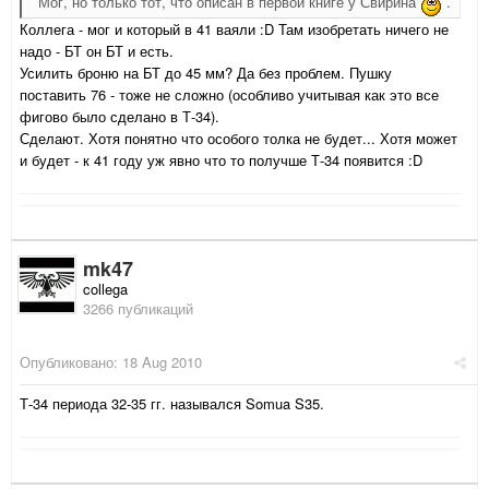
Мог, но только тот, что описан в первой книге у Свирина
.
Коллега - мог и который в 41 ваяли :D Там изобретать ничего не
надо - БТ он БТ и есть.
Усилить броню на БТ до 45 мм? Да без проблем. Пушку
поставить 76 - тоже не сложно (особливо учитывая как это все
фигово было сделано в Т-34).
Сделают. Хотя понятно что особого толка не будет... Хотя может
и будет - к 41 году уж явно что то получше Т-34 появится :D
mk47
collega
3266 публикаций
Опубликовано:
18 Aug 2010
Т-34 периода 32-35 гг. назывался Somua S35.