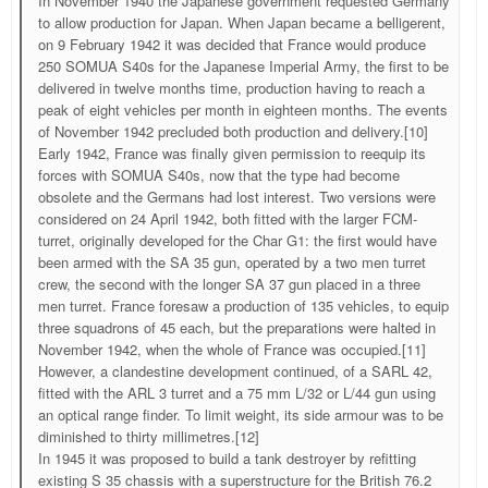
In November 1940 the Japanese government requested Germany
to allow production for Japan. When Japan became a belligerent,
on 9 February 1942 it was decided that France would produce
250 SOMUA S40s for the Japanese Imperial Army, the first to be
delivered in twelve months time, production having to reach a
peak of eight vehicles per month in eighteen months. The events
of November 1942 precluded both production and delivery.[10]
Early 1942, France was finally given permission to reequip its
forces with SOMUA S40s, now that the type had become
obsolete and the Germans had lost interest. Two versions were
considered on 24 April 1942, both fitted with the larger FCM-
turret, originally developed for the Char G1: the first would have
been armed with the SA 35 gun, operated by a two men turret
crew, the second with the longer SA 37 gun placed in a three
men turret. France foresaw a production of 135 vehicles, to equip
three squadrons of 45 each, but the preparations were halted in
November 1942, when the whole of France was occupied.[11]
However, a clandestine development continued, of a SARL 42,
fitted with the ARL 3 turret and a 75 mm L/32 or L/44 gun using
an optical range finder. To limit weight, its side armour was to be
diminished to thirty millimetres.[12]
In 1945 it was proposed to build a tank destroyer by refitting
existing S 35 chassis with a superstructure for the British 76.2