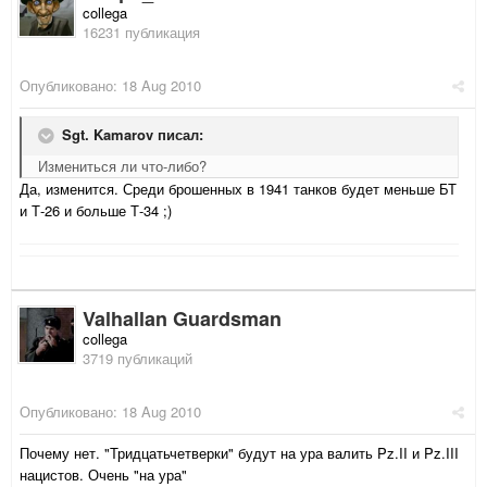
collega
16231 публикация
Опубликовано:
18 Aug 2010
Sgt. Kamarov писал:
Измениться ли что-либо?
Да, изменится. Среди брошенных в 1941 танков будет меньше БТ
и Т-26 и больше Т-34 ;)
Valhallan Guardsman
collega
3719 публикаций
Опубликовано:
18 Aug 2010
Почему нет. "Тридцатьчетверки" будут на ура валить Pz.II и Pz.III
нацистов. Очень "на ура"