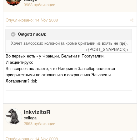
3983 публикации
Опубликовано:
14 Nov 2008
Ostgott писал:
Хочет заморских колоной (а кроме британии из вхять не где).
<{POST_SNAPBACK}>
Во первых есть - у Франции, Бельгии и Португалии.
И акцентирую:
Вы всерьез полагаете, что Нигерия и Занзибар являются
приоритетными по отношению к сохранению Эльзаса и
Лотарингии? :lol:
inkvizitoR
collega
2963 публикации
Опубликовано:
14 Nov 2008