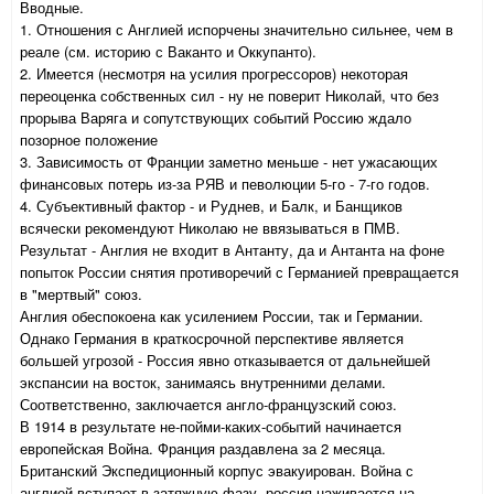
Вводные.
1. Отношения с Англией испорчены значительно сильнее, чем в
реале (см. историю с Ваканто и Оккупанто).
2. Имеется (несмотря на усилия прогрессоров) некоторая
переоценка собственных сил - ну не поверит Николай, что без
прорыва Варяга и сопутствующих событий Россию ждало
позорное положение
3. Зависимость от Франции заметно меньше - нет ужасающих
финансовых потерь из-за РЯВ и певолюции 5-го - 7-го годов.
4. Субъективный фактор - и Руднев, и Балк, и Банщиков
всячески рекомендуют Николаю не ввязываться в ПМВ.
Результат - Англия не входит в Антанту, да и Антанта на фоне
попыток России снятия противоречий с Германией превращается
в "мертвый" союз.
Англия обеспокоена как усилением России, так и Германии.
Однако Германия в краткосрочной перспективе является
большей угрозой - Россия явно отказывается от дальнейшей
экспансии на восток, занимаясь внутренними делами.
Соответственно, заключается англо-французский союз.
В 1914 в результате не-пойми-каких-событий начинается
европейская Война. Франция раздавлена за 2 месяца.
Британский Экспедиционный корпус эвакуирован. Война с
англией вступает в затяжную фазу. россия наживается на