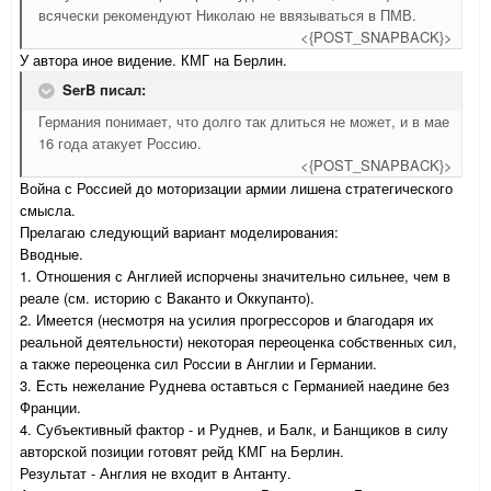
всячески рекомендуют Николаю не ввязываться в ПМВ.
<{POST_SNAPBACK}>
У автора иное видение. КМГ на Берлин.
SerB писал:
Германия понимает, что долго так длиться не может, и в мае
16 года атакует Россию.
<{POST_SNAPBACK}>
Война с Россией до моторизации армии лишена стратегического
смысла.
Прелагаю следующий вариант моделирования:
Вводные.
1. Отношения с Англией испорчены значительно сильнее, чем в
реале (см. историю с Ваканто и Оккупанто).
2. Имеется (несмотря на усилия прогрессоров и благодаря их
реальной деятельности) некоторая переоценка собственных сил,
а также переоценка сил России в Англии и Германии.
3. Есть нежелание Руднева оставться с Германией наедине без
Франции.
4. Субъективный фактор - и Руднев, и Балк, и Банщиков в силу
авторской позиции готовят рейд КМГ на Берлин.
Результат - Англия не входит в Антанту.