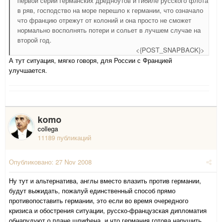
первой серии германских дредноутов и гибиле русского флота
в ряв, господство на море перешло к германии, что означало
что францию отрежут от колоний и она просто не сможет
нормально восполнять потери и сольет в лучшем случае на
второй год.
<{POST_SNAPBACK}>
А тут ситуация, мягко говоря, для России с Францией
улучшается.
komo
collega
11189 публикаций
Опубликовано:
27 Nov 2008
Ну тут и альтернатива, англы вместо влазить против германии,
будут выжидать, пожалуй единственный способ прямо
противопоставить германии, это если во время очередного
кризиса и обострения ситуации, русско-французская дипломатия
обнарудуют о плане шлифена, и что германия готова нарушить