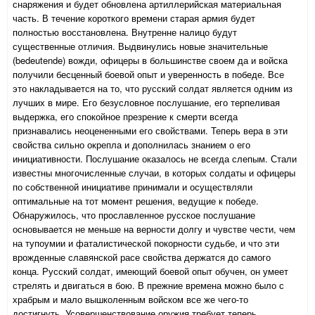
снаряжения и будет обновлена артиллерийская материальная
часть. В течение короткого времени старая армия будет
полностью восстановлена. Внутренне налицо будут
существенные отличия. Выдвинулись новые значительные
(bedeutende) вожди, офицеры в большинстве своем да и войска
получили бесценный боевой опыт и уверенность в победе. Все
это накладывается на то, что русский солдат является одним из
лучших в мире. Его безусловное послушание, его терпеливая
выдержка, его спокойное презрение к смерти всегда
признавались неоцененными его свойствами. Теперь вера в эти
свойства сильно окрепла и дополнилась знанием о его
инициативности. Послушание оказалось не всегда слепым. Стали
известны многочисленные случаи, в которых солдаты и офицеры
по собственной инициативе принимали и осуществляли
оптимальные на тот момент решения, ведущие к победе.
Обнаружилось, что прославленное русское послушание
основывается не меньше на верности долгу и чувстве чести, чем
на тупоумии и фаталистической покорности судьбе, и что эти
врожденные славянской расе свойства держатся до самого
конца. Русский солдат, имеющий боевой опыт обучен, он умеет
стрелять и двигаться в бою. В прежние времена можно было с
храбрым и мало вышколенным войском все же чего-то
достигнуть. Усовершенствование оружия требует теперь