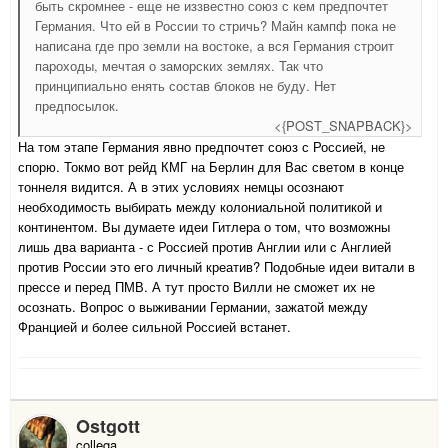
быть скромнее - еще не иззвестно союз с кем предпочтет
Германия. Что ей в России то стричь? Майн кампф пока не
написана где про земли на востоке, а вся Германия строит
пароходы, мечтая о заморских землях. Так что
принципиально енять состав блоков не буду. Нет
предпосылок.
<{POST_SNAPBACK}>
На том этапе Германия явно предпочтет союз с Россией, не
спорю. Токмо вот рейд КМГ на Берлин для Вас светом в конце
тоннеля видится. А в этих условиях немцы осознают
необходимость выбирать между колониальной политикой и
континентом. Вы думаете идеи Гитлера о том, что возможны
лишь два варианта - с Россией против Англии или с Англией
против России это его личный креатив? Подобные идеи витали в
прессе и перед ПМВ. А тут просто Вилли не сможет их не
осознать. Вопрос о выживании Германии, зажатой между
Францией и более сильной Россией встанет.
Ostgott
collega