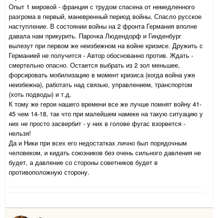
Опыт 1 мировой - франция с трудом спасена от немедленного
разгрома в первый, маневренный период войны. Спасло русское
наступление. В состоянии войны на 2 фронта Германия вполне
давала нам прикурить. Парочка Людендорф и Гинденбург
вылезут при первом же неизбежном на войне кризисе. Дружить с
Германией не получится - Автор обоснованно против. Ждать -
смертельно опасно. Остается выбрать из 2 зол меньшее,
форсировать мобилизацию в момент кризиса (когда война уже
неизбежна), работать над связью, управлением, транспортом
(хоть подводы) и т.д.
К тому же герои нашего времени все же лучше помнят войну 41-
45 чем 14-18, так что при малейшем намеке на такую ситуацию у
них не просто засвербит - у них в голове фугас взорвется -
нельзя!
Да и Ники при всех его недостатках лично был порядочным
человеком, и кидать союзников без очень сильного давления не
будет, а давление со стороны советников будет в
противоположную сторону.