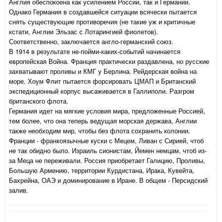
Англия обеспокоена как усилением России, так и Германии.
Однако Германия в создавшейся ситуации всячески пытается
снять существующие противоречия (не такие уж и критичные
кстати, Англии Эльзас с Лотарингией фиолетов).
Соответственно, заключается англо-германский союз.
В 1914 в результате не-пойми-каких-событий начинается
европейская Война. Франция практически раздавлена, но русские
захватывают проливы и КМГ у Берлина. Рейдерская война на
море. Хоум Флит пытается форсировать ЦМАП и Британский
экспедиционный корпус высаживается в Галлиполи. Разгром
британского флота.
Германия идет на мягкие условия мира, предложенные Россией,
тем более, что она теперь ведущая морская держава, Англии
также необходим мир, чтобы без флота сохранить колонии.
Франции - франкоязычные куски с Мецем, Ливан с Сирией, чтоб
не так обидно было. Израиль сионистам, Йемен немцам, чтоб из-
за Меца не переживали. Россия приобретает Галицию, Проливы,
Большую Армению, территории Курдистана, Ирака, Кувейта,
Бахрейна, ОАЭ и доминирование в Иране. В общем - Персидский
залив.