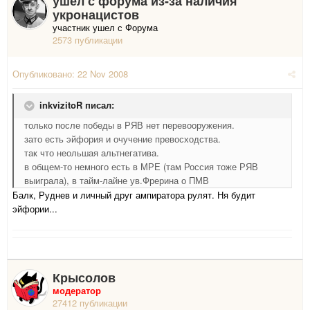
ушёл с форума из-за наличия
укронацистов
участник ушел с Форума
2573 публикации
Опубликовано:
22 Nov 2008
inkvizitoR писал:
только после победы в РЯВ нет перевооружения.
зато есть эйфория и очучение превосходства.
так что неольшая альтнегатива.
в общем-то немного есть в МРЕ (там Россия тоже РЯВ
выиграла), в тайм-лайне ув.Фрерина о ПМВ
Балк, Руднев и личный друг ампиратора рулят. Ня будит
эйфории...
Крысолов
модератор
27412 публикации