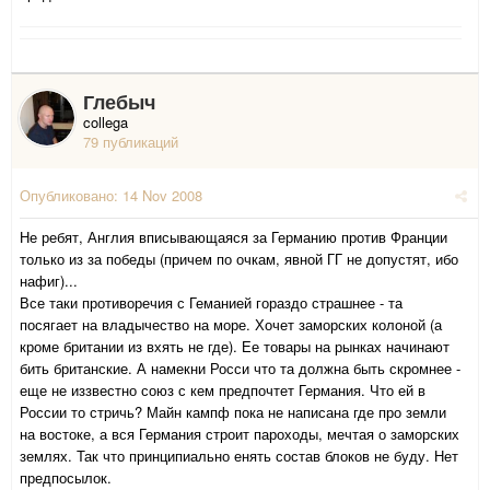
Глебыч
collega
79 публикаций
Опубликовано:
14 Nov 2008
Не ребят, Англия вписывающаяся за Германию против Франции
только из за победы (причем по очкам, явной ГГ не допустят, ибо
нафиг)...
Все таки противоречия с Геманией гораздо страшнее - та
посягает на владычество на море. Хочет заморских колоной (а
кроме британии из вхять не где). Ее товары на рынках начинают
бить британские. А намекни Росси что та должна быть скромнее -
еще не иззвестно союз с кем предпочтет Германия. Что ей в
России то стричь? Майн кампф пока не написана где про земли
на востоке, а вся Германия строит пароходы, мечтая о заморских
землях. Так что принципиально енять состав блоков не буду. Нет
предпосылок.