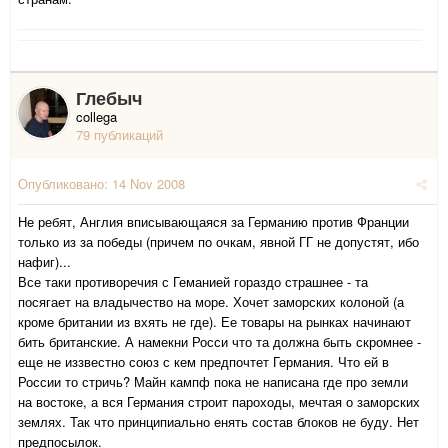
Глебыч
collega
79 публикаций
Опубликовано:
14 Nov 2008
Не ребят, Англия вписывающаяся за Германию против Франции
только из за победы (причем по очкам, явной ГГ не допустят, ибо
нафиг)...
Все таки противоречия с Геманией гораздо страшнее - та
посягает на владычество на море. Хочет заморских колоной (а
кроме британии из вхять не где). Ее товары на рынках начинают
бить британские. А намекни Росси что та должна быть скромнее -
еще не иззвестно союз с кем предпочтет Германия. Что ей в
России то стричь? Майн кампф пока не написана где про земли
на востоке, а вся Германия строит пароходы, мечтая о заморских
землях. Так что принципиально енять состав блоков не буду. Нет
предпосылок.