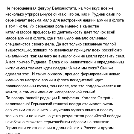
Не переоценивая фигуру Балка(кстати, на мой вкус все же
несколько утрированную) считаю что он, как и Руднев сами по
себе значат весьма мало для настроения нациии армии и флота
в том числе. Их серьезная роль именно в качестве
катализаторов процесса- их деятельность дает толчок всей
массе армии и флота, где и так было немало отличных
специалистов своего дела. Да вот только связанные толпой
вышестоящих, живших по извечному принципу всех российских
начальников "как бы чего не вышло" они не могли проявить себя.
А вот пример Руднева, Балка с их инициативой и определенным
нигилизмом толкает идти следом "А чем мы хуже? Они же
сделали это". И таким образом, процесс формирования новых
именно по настрою армии и флота победителей идет
лавинообразным путем, тем более, что это поддерживается ни
кем-то, а самими членами императорской семьи!
По поводу "новой" редакции Шлиффена. Коллега Ostgott -
великолепно! Германский генштаб всегда отличался очень
серьезным отношением к изучению чужого опыта и посему
только так и не иначе - оценка результатов российской победы
неизбежно скажется серьезнейшим образом на политике
Германии и ее отношении в дальнейшем к России и другим
странам.