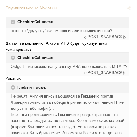
Опубликовано:
14 Nov 2008
CheshireCat писал:
этого-то "дедушку" зачем приписали к инициативным?
<{POST_SNAPBACK}>
Да так, за компанию. А кто в МПВ будет сухопунтыми
командовать?
CheshireCat писал:
Ostgott - мы можем вашу оценку РИА использовать в МЦМ-7?
<{POST_SNAPBACK}>
Конечно.
Глебыч писал:
Не ребят, Англия вписывающаяся за Германию против
Франции только из за победы (причем по очкам, явной ГГ не
допустят, ибо нафиг)...
Все таки противоречия с Геманией гораздо страшнее - та
посягает на владычество на море. Хочет заморских колоной
(а кроме британии из вхять не где). Ее товары на рынках
начинают бить британские. А намекни Росси что та должна