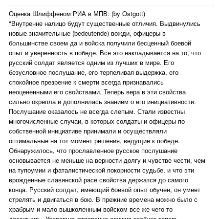
Оценка Шлиффеном РИА в МПВ: (by Ostgott)
"Внутренне налицо будут существенные отличия. Выдвинулись
новые значительные (bedeutende) вожди, офицеры в
большинстве своем да и войска получили бесценный боевой
опыт и уверенность в победе. Все это накладывается на то, что
русский солдат является одним из лучших в мире. Его
безусловное послушание, его терпеливая выдержка, его
спокойное презрение к смерти всегда признавались
неоцененными его свойствами. Теперь вера в эти свойства
сильно окрепла и дополнилась знанием о его инициативности.
Послушание оказалось не всегда слепым. Стали известны
многочисленные случаи, в которых солдаты и офицеры по
собственной инициативе принимали и осуществляли
оптимальные на тот момент решения, ведущие к победе.
Обнаружилось, что прославленное русское послушание
основывается не меньше на верности долгу и чувстве чести, чем
на тупоумии и фаталистической покорности судьбе, и что эти
врожденные славянской расе свойства держатся до самого
конца. Русский солдат, имеющий боевой опыт обучен, он умеет
стрелять и двигаться в бою. В прежние времена можно было с
храбрым и мало вышколенным войском все же чего-то
достигнуть. Усовершенствование оружия требует теперь