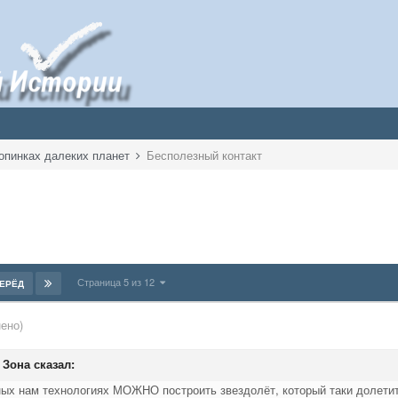
опинках далеких планет
Бесполезный контакт
Страница 5 из 12
ЕРЁД
ено)
я Зона сказал:
ных нам технологиях МОЖНО построить звездолёт, который таки долетит 