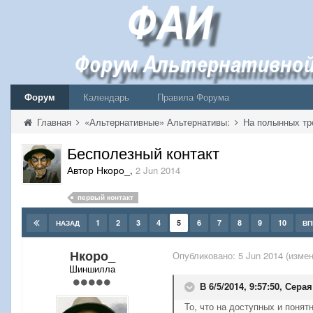
Форум
Календарь
Правила Форума
Главная
«Альтернативные» Альтернативы:
На полынных тр
Бесполезный контакт
Автор Нкоро_
,
2 Jun 2014
первый контакт
1
2
3
4
5
6
7
8
9
10
НАЗАД
ВП
Нкоро_
Опубликовано:
5 Jun 2014
(измен
Шиншилла
В 6/5/2014, 9:57:50, Сера
То, что на доступных и понят