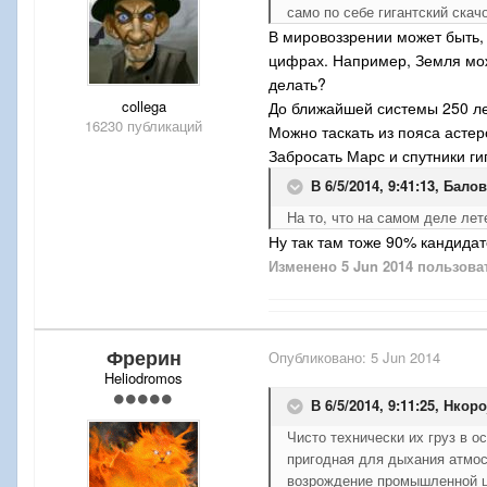
само по себе гигантский ска
В мировоззрении может быть, 
цифрах. Например, Земля мож
делать?
collega
До ближайшей системы 250 ле
16230 публикаций
Можно таскать из пояса астер
Забросать Марс и спутники г
В 6/5/2014, 9:41:13, Бало
На то, что на самом деле лет
Ну так там тоже 90% кандидато
Изменено
5 Jun 2014
пользова
Фрерин
Опубликовано:
5 Jun 2014
Heliodromos
В 6/5/2014, 9:11:25, Нкоро
Чисто технически их груз в 
пригодная для дыхания атмос
возрождение промышленной ци