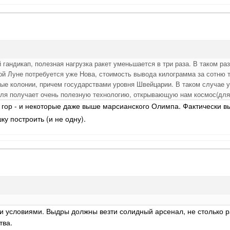
 гандикап, полезная нагрузка ракет уменьшается в три раза. В таком р
ной Луне потребуется уже Нова, стоимость вывода килограмма за сотню
ые колонии, причем государствами уровня Швейцарии. В таком случае 
мля получает очень полезную технологию, открывающую нам космос(для 
 гор - и некоторые даже выше марсианского Олимпа. Фактически 
ку построить (и не одну).
 условиями. Выдры должны везти солидный арсенал, не столько рад
тва.