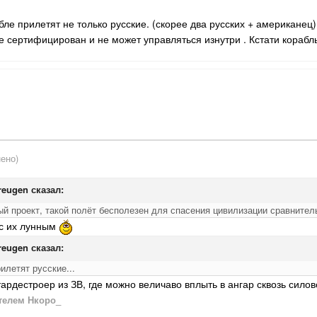
бле прилетят не только русские. (скорее два русских + американец
е сертифицирован и не может управляться изнутри . Кстати корабль
ено)
areugen сказал:
ый проект, такой полёт бесполезен для спасения цивилизации сравнител
 с их лунным
areugen сказал:
илетят русские...
 стардестроер из ЗВ, где можно величаво вплыть в ангар сквозь силов
телем Нкоро_