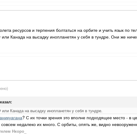
олета ресурсов и терпения болтаться на орбите и учить язык по те
 или Канада на высадку инопланетян у себя в тундре. Они же ничег
.
ено)
сказал:
 или Канада на высадку инопланетян у себя в тундре.
аникуагана
? С их точки зрения это вполне подходящее место - в ц
 совсем недалеко их много. С орбиты, опять же, видно невооружен
телем Нкоро_