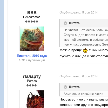
ВВВ
Опубликовано:
5 Jun 2014
Heliodromos
Цитата
Не хватит. Это очень большой
Сатурн-5, для полета к мест
местной системы и орбитальн
чем у нас, соответсвенно Зе
Можно проще
У них много
Писатель 2010 года
пускать с них, да и электропуш
15917 публикаций
Лаларту
Опубликовано:
6 Jun 2014
Perses
Цитата
Бомб они с собой не взяли
Несовместимо с изначальными
колонистами другого государс