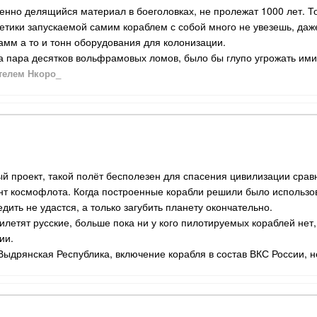
бенно делящийся материал в боеголовках, не пролежат 1000 лет. Т
нетики запускаемой самим кораблем с собой много не увезешь, даж
амм а то и тонн оборудования для колонизации.
а пара десятков вольфрамовых ломов, было бы глупо угрожать ими
телем Нкоро_
ый проект, такой полёт бесполезен для спасения цивилизации сра
нт космофлота. Когда построенные корабли решили было использова
дить не удастся, а только загубить планету окончательно.
илетят русские, больше пока ни у кого пилотируемых кораблей нет,
ии.
Выдрянская Республика, включение корабля в состав ВКС России, 