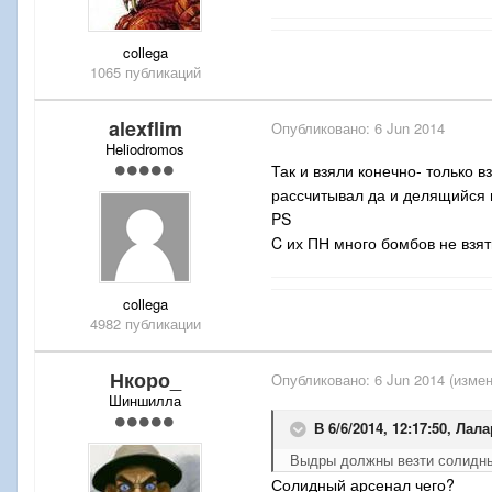
collega
1065 публикаций
alexflim
Опубликовано:
6 Jun 2014
Heliodromos
Так и взяли конечно- только в
рассчитывал да и делящийся 
PS
C их ПН много бомбов не взят
collega
4982 публикации
Нкоро_
Опубликовано:
6 Jun 2014
(измен
Шиншилла
В 6/6/2014, 12:17:50, Лала
Выдры должны везти солидный
Солидный арсенал чего?