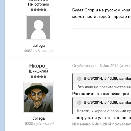
Heliodromos
Будет Спор и на русском кора
может нести людей - просто н
collega
4982 публикации
Нкоро_
Опубликовано:
6 Jun 2014
(измен
Шиншилла
В 6/6/2014, 5:43:09, sanit
Это явно не правительственн
Расскажите это американцам
В 6/6/2014, 5:43:09, sanit
Кстати, к кораблю первыми пр
...покружат и улетят - это не
collega
16230 публикаций
Изменено
6 Jun 2014
пользова