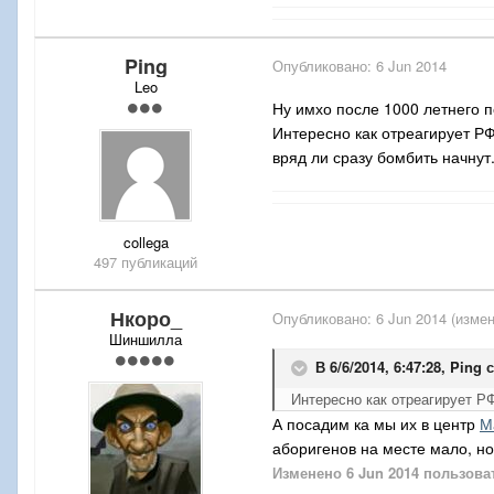
Ping
Опубликовано:
6 Jun 2014
Leo
Ну имхо после 1000 летнего п
Интересно как отреагирует РФ
вряд ли сразу бомбить начнут
collega
497 публикаций
Нкоро_
Опубликовано:
6 Jun 2014
(измен
Шиншилла
В 6/6/2014, 6:47:28, Ping 
Интересно как отреагирует РФ
А посадим ка мы их в центр
М
аборигенов на месте мало, но
Изменено
6 Jun 2014
пользова