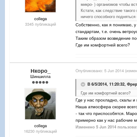
микро- ) организмов чтобы вс
Кстати, как следствие таког
ничего способного подняться
collega
3345 публикаций
Собственно, как я понимаю, 
стандартам, т.е. очень ветро
Таким образом возведение пос
Где им комфортней всего?
Нкоро_
Опубликовано:
5 Jun 2014
(измен
Шиншилла
В 6/5/2014, 11:20:32, Фре
Где им комфортней всего?
Где у нас прохладно, скалы и
Наша атмосфера скорее всего
- так что приспособятся. Маро
примерно как у нас рабочие м
collega
Изменено
5 Jun 2014
пользова
16230 публикаций