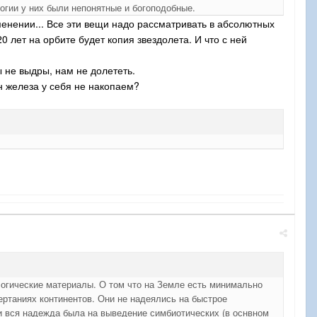
огии у них были непонятные и богоподобные.
именении... Все эти вещи надо рассматривать в абсолютных
лет на орбите будет копия звездолета. И что с ней
 не выдры, нам не долететь.
нн железа у себя не накопаем?
логические материалы. О том что на Земле есть минимально
ертаниях континентов. Они не надеялись на быстрое
и вся надежда была на выведение симбиотических (в оснвном