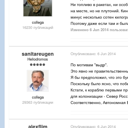
Ни топливо в ракетах, ни осо
на месте, но не плутоний. Ки
минус несколько сотен килогр
collega
Поэтому даже если там и был
16230 публикаций
Изменено
6 Jun 2014
пользова
sanitareugen
Опубликовано:
6 Jun 2014
Heliodromos
По мотивам "выдр".
Это явно не правительственн
Я бы предположил, что это бу
Поскольку было ясно, что побе
Кстати, к кораблю первыми пр
для колонизации - Север Росс
collega
29363 публикации
Соответственно, Автономная 
alexflim
Опубликовано:
6 Jun 2014