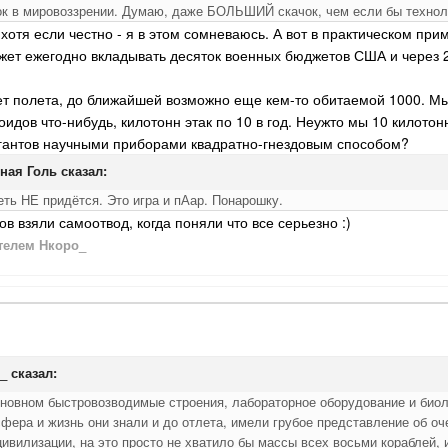
чок в мировоззрении. Думаю, даже БОЛЬШИЙ скачок, чем если бы технол
хотя если честно - я в этом сомневаюсь. А вот в практическом пр
ет ежегодно вкладывать десяток военных бюджетов США и через 20 
т полета, до ближайшей возможно еще кем-то обитаемой 1000. Мы
оидов что-нибудь, килотонн этак по 10 в год. Неужто мы 10 килото
игантов научными приборами квадратно-гнездовым способом?
вная Голь сказал:
еть НЕ придётся. Это игра и пАар. Понарошку.
в взяли самоотвод, когда поняли что все серьезно :)
телем Нкоро_
_ сказал:
основном быстровозводимые строения, лабораторное оборудование и био
фера и жизнь они знали и до отлета, имели грубое представление об оч
вилизации, на это просто не хватило бы массы всех восьми кораблей, 