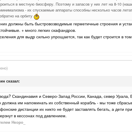
троиться в местную биосферу. Поэтому и запасов у них лет на 8-10 (наш
о минимализма - их спускаемые аппараты способны несколько часов летат
 обратно на орбиту
у них должны быть быстровозводимые герметичные строения и уста
устойчивые. + много легких скафандров.
еления для выдр сильно упрощается, так как будет строится в том
ено)
рин сказал:
 вода? Скандинавия и Северо-Запад России, Канада, север Урала, Б
 должна им напоминать их собственный корабль - мы тоже сбрасы
фонские дистанции их никто не будет заставлять бегать, а дети пр
ерзнут в кессонах под давлением.
телем Нкоро_