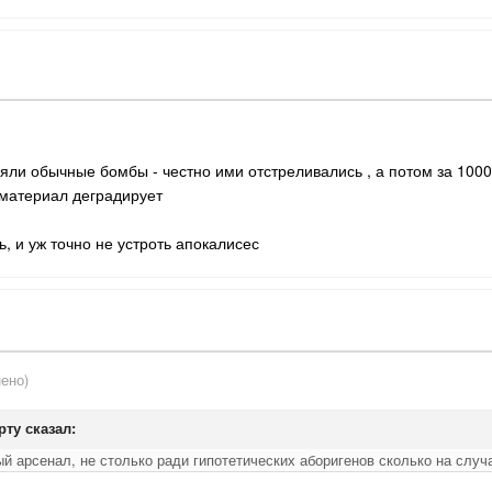
зяли обычные бомбы - честно ими отстреливались , а потом за 1000
материал деградирует
ь, и уж точно не устроть апокалисес
ено)
рту сказал:
 арсенал, не столько ради гипотетических аборигенов сколько на случа