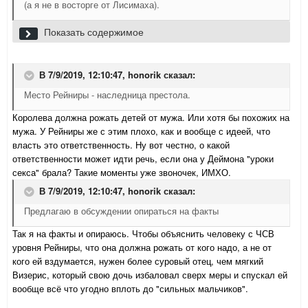
(а я не в восторге от Лисимаха).
Я тоже. Мне больше его сын Агафокл нравится.
Показать содержимое
В 7/9/2019, 12:10:47,
honorik
сказал:
Место Рейниры - наследница престола.
Королева должна рожать детей от мужа. Или хотя бы похожих на
мужа. У Рейниры же с этим плохо, как и вообще с идеей, что
власть это ответственность. Ну вот честно, о какой
ответственности может идти речь, если она у Деймона "уроки
секса" брала? Такие моменты уже звоночек, ИМХО.
В 7/9/2019, 12:10:47,
honorik
сказал:
Предлагаю в обсуждении опираться на факты
Так я на факты и опираюсь. Чтобы объяснить человеку с ЧСВ
уровня Рейниры, что она должна рожать от кого надо, а не от
кого ей вздумается, нужен более суровый отец, чем мягкий
Визерис, который свою дочь избаловал сверх меры и спускал ей
вообще всё что угодно вплоть до "сильных мальчиков".