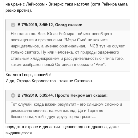
на браке с Лейнором - Визерис таки настоял (хотя Рейнира была
резко против).
В 7/9/2019, 3:56:12,
Georg
сказал:
Не только он. Все. Юная Рейнира - объект всеобщего
восхищения и преклонения. "Мэри Сью" не как имя
нарицательное, а именно оригинальная. ЧСВ тут не обуяет
только святого. Ну или человека, от природы одаренного
стальным хладнокровием и рассудительностью - типа того,
каким изображен юный Октавиан в сериале "Рим".
Коллега Георг, спасибо!
И да, Отрада Королевства - таки не Октавиан.
В 7/9/2019, 5:05:44,
Просто Некромант
сказал:
Тот случай, когда важен результат - его слишком сложно и
рискованно менять, на мой взгляд. Да и Тарги не
бесконечны, чтобы друг другу горла грызть...
порядок в стране и династии - ценнее одного дракона, даже
выдающегося.