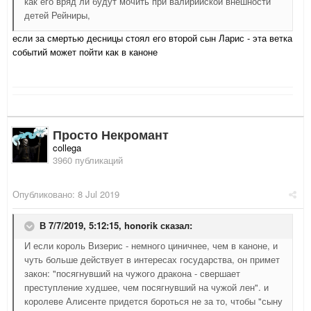
как его вряд ли будут мочить при валирийской внешности
детей Рейниры,
если за смертью десницы стоял его второй сын Ларис - эта ветка
событий может пойти как в каноне
Просто Некромант
collega
3960 публикаций
Опубликовано:
8 Jul 2019
В 7/7/2019, 5:12:15,
honorik
сказал:
И если король Визерис - немного циничнее, чем в каноне, и
чуть больше действует в интересах государства, он примет
закон: "посягнувший на чужого дракона - свершает
преступление худшее, чем посягнувший на чужой лен". и
королеве Алисенте придется бороться не за то, чтобы "сыну