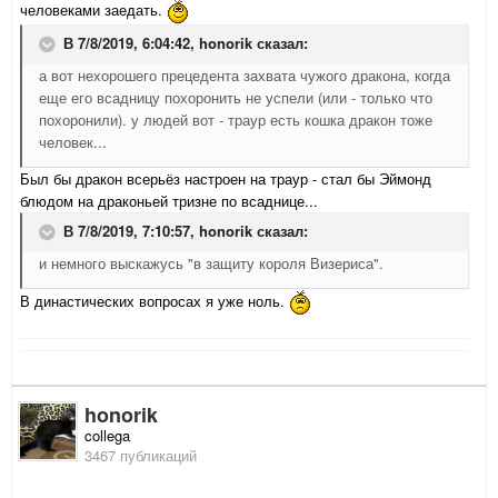
человеками заедать.
В 7/8/2019, 6:04:42,
honorik
сказал:
а вот нехорошего прецедента захвата чужого дракона, когда
еще его всадницу похоронить не успели (или - только что
похоронили). у людей вот - траур есть кошка дракон тоже
человек...
Был бы дракон всерьёз настроен на траур - стал бы Эймонд
блюдом на драконьей тризне по всаднице...
В 7/8/2019, 7:10:57,
honorik
сказал:
и немного выскажусь "в защиту короля Визериса".
В династических вопросах я уже ноль.
honorik
collega
3467 публикаций