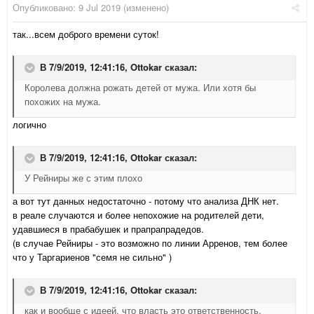
Опубликовано:
9 Jul 2019
(изменено)
так...всем доброго времени суток!
В 7/9/2019, 12:41:16,
Ottokar
сказал:
Королева должна рожать детей от мужа. Или хотя бы
похожих на мужа.
логично
В 7/9/2019, 12:41:16,
Ottokar
сказал:
У Рейниры же с этим плохо
а вот тут данных недостаточно - потому что анализа ДНК нет.
в реале случаются и более непохожие на родителей дети,
удавшиеся в прабабушек и прапрапрадедов.
(в случае Рейниры - это возможно по линии Арренов, тем более
что у Таргариенов "семя не сильно" )
В 7/9/2019, 12:41:16,
Ottokar
сказал:
как и вообще с идеей, что власть это ответственность.