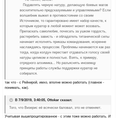
Подавлять черную натуру, делающую боевых магов
восхитительно предсказуемыми и управляемыми? Если
волшебник выжил в противостоянии со своим
Источником, то гарантировано имеет набор качеств, к
которым куратор в любой момент может воззвать.
Приласкать самолюбие, почесать за ушком гордость,
растеребить зависть - и обладатель титанической силы
начинает исполнять приказы командования, искренне
наслаждаясь процессом. Проблемы начинаются как раз
тогда, когда колдун перестает отдаваться голосу своей
натуры целиком и полностью. Взять, к примеру,
отрядного алхимика... Но разъяснять иноземцу
принципы работы службы поддержки куратор не
собирался.
так что - с Рейнирой, имхо, вполне можно работать (главное -
понимать, как).
В 7/9/2019, 3:40:05,
Ottokar
сказал:
Того, что Визерис её всячески баловал, это не отменяет.
Учитывая вышепроцитированное - с этим тоже можно работать. И