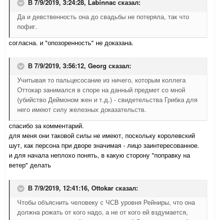
В 7/9/2019, 3:24:28,
Labinnac
сказал:
Да и девственность она до свадьбы не потеряла, так что
пофиг.
согласна. и "опозоренность" не доказана.
В 7/9/2019, 3:56:12,
Georg
сказал:
Учитывая то пальцесосание из ничего, которым коллега
Оттокар занимался в споре на данный предмет со мной
(убийство Деймоном жен и т.д.) - свидетельства Грибка для
него имеют силу железных доказательств.
спасибо за комментарий.
для меня они таковой силы не имеют, поскольку королевский
шут, как персона при дворе значимая - лицо заинтересованное.
и для начала неплохо понять, в какую сторону "поправку на
ветер" делать
В 7/9/2019, 12:41:16,
Ottokar
сказал:
Чтобы объяснить человеку с ЧСВ уровня Рейниры, что она
должна рожать от кого надо, а не от кого ей вздумается,