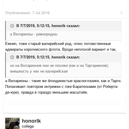
Опубликовано:
7 Jul 2019
В 7/7/2019, 5:12:15,
honorik
сказал:
а Веларионы - равнородны
Емнип, тоже старый валирийский род, плюс потомственные
адмиралы королевского флота. Вроде неплохой вариант и так,
В 7/7/2019, 5:12:15,
honorik
сказал:
но на Веларионов они не похожи (как и на Таргариенов);
внешность у них не валирийская
а Веларионы - такие же блондинистые красноглазики, как и Тарги.
Попахивает повтором интрижки с лже-Баратеонами (от Роберта-
де-юре), правда в гораздо меньшем масштабе.
honorik
collega