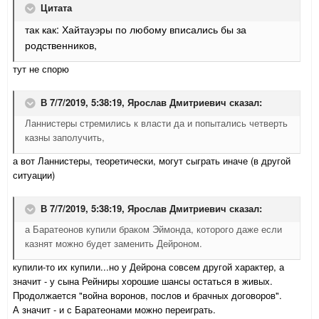
Цитата
так как: Хайтауэры по любому вписались бы за
родственников,
тут не спорю
В 7/7/2019, 5:38:19,
Ярослав Дмитриевич
сказал:
Ланнистеры стремились к власти да и попытались четверть
казны заполучить,
а вот Ланнистеры, теоретически, могут сыграть иначе (в другой
ситуации)
В 7/7/2019, 5:38:19,
Ярослав Дмитриевич
сказал:
а Баратеонов купили браком Эймонда, которого даже если
казнят можно будет заменить Дейроном.
купили-то их купили...но у Дейрона совсем другой характер, а
значит - у сына Рейниры хорошие шансы остаться в живых.
Продолжается "война воронов, послов и брачных договоров".
А значит - и с Баратеонами можно переиграть.