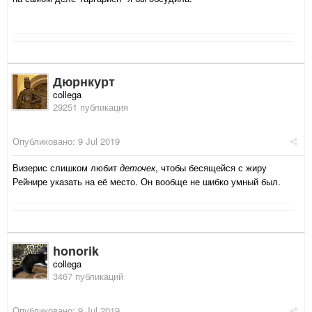
Дюрнкурт
collega
29251 публикация
Опубликовано:
9 Jul 2019
Визерис слишком любит
деточек
, чтобы бесящейся с жиру
Рейнире указать на её место. Он вообще не шибко умный был.
honorik
collega
3467 публикаций
Опубликовано:
9 Jul 2019