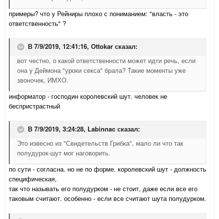
примеры? что у Рейниры плохо с пониманием: "власть - это
ответственность" ?
В 7/9/2019, 12:41:16,
Ottokar
сказал:
вот честно, о какой ответственности может идти речь, если
она у Деймона "уроки секса" брала? Такие моменты уже
звоночек, ИМХО.
информатор - господин королевский шут. человек не
беспристрастный
В 7/9/2019, 3:24:28,
Labinnac
сказал:
Это извесно из "Свидетельств Грибка", мало ли что так
полудурок-шут мог наговорить.
по сути - согласна. но не по форме. королевский шут - должность
специфическая,
так что называть его полудурком - не стоит, даже если все его
таковым считают. особенно - если все считают шута полудурком.