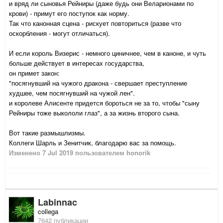
и вряд ли сыновья Рейниры (даже будь они Веларионами по
крови) - примут его поступок как норму.
Так что канонная сцена - рискует повториться (разве что
оскорбления - могут отличаться).
И если король Визерис - немного циничнее, чем в каноне, и чуть
больше действует в интересах государства,
он примет закон:
"посягнувший на чужого дракона - свершает преступление
худшее, чем посягнувший на чужой лен".
и королеве Алисенте придется бороться не за то, чтобы "сыну
Рейниры тоже выкололи глаз", а за жизнь второго сына.
Вот такие размышлизмы.
Коллеги Шарль и Зенитчик, благодарю вас за помощь.
Изменено
7 Jul 2019
пользователем honorik
Labinnac
collega
7642 публикации