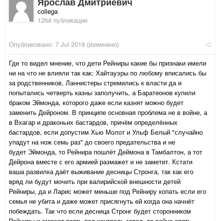
Ярослав Дмитриевич
collega
1264 публикации
Опубликовано:
7 Jul 2019
(изменено)
Где то видел мнение, что дети Рейниры какие бы признаки имели
ни на что не влияли так как: Хайтауэры по любому вписались бы
за родственников, Ланнистеры стремились к власти да и
попытались четверть казны заполучить, а Баратеонов купили
браком Эймонда, которого даже если казнят можно будет
заменить Дейроном. В принципе основная проблема не в войне, а
в Вхагар и драконьих бастардов, причём определённых
бастардов, если допустим Хью Молот и Ульф Белый "случайно
упадут на нож семь раз" до своего предательства и не
будет Эймонда, то Рейнира пошлёт Деймона в Тамбалтон, а тот
Дейрона вместе с его армией размажет и не заметит. Кстати
ваша развилка даёт выживание десницы Стронга, так как его
вряд ли будут мочить при валирийской внешности детей
Рейниры, да и Ларис может меньше под Рейниру копать если его
семья не убита и даже может присягнуть ей когда она начнёт
побеждать. Так что если десница Стронг будет сторонником
Рейниры и сможет взять под контроль город, то война опять