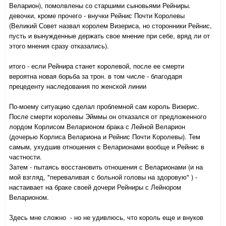
Веларион), помолвлены со старшими сыновьями Рейниры.
девочки, кроме прочего - внучки Рейнис Почти Королевы
(Великий Совет назвал королем Визериса, но сторонники Рейнис,
пусть и вынужденные держать свое мнение при себе, вряд ли от
этого мнения сразу отказались).
итого - если Рейнира станет королевой, после ее смерти
вероятна новая борьба за трон. в том числе - благодаря
прецеденту наследования по женской линии
По-моему ситуацию сделал проблемной сам король Визерис.
После смерти королевы Эйммы он отказался от предложенного
лордом Корлисом Веларионом брака с Лейной Веларион
(дочерью Корлиса Велариона и Рейнис Почти Королевы). Тем
самым, ухудшив отношения с Веларионами вообще и Рейнис в
частности.
Затем - пытаясь восстановить отношения с Веларионами (и на
мой взгляд, "переваливая с больной головы на здоровую" ) -
настаивает на браке своей дочери Рейниры с Лейнором
Веларионом.
Здесь мне сложно - но не удивлюсь, что король еще и внуков