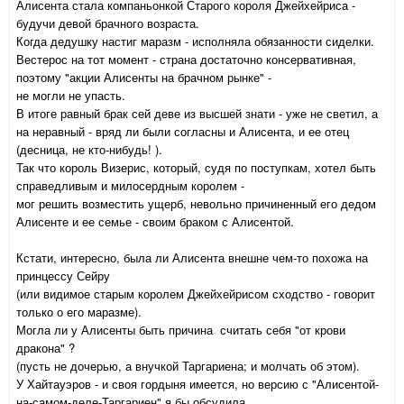
Алисента стала компаньонкой Старого короля Джейхейриса -
будучи девой брачного возраста.
Когда дедушку настиг маразм - исполняла обязанности сиделки.
Вестерос на тот момент - страна достаточно консервативная,
поэтому "акции Алисенты на брачном рынке" -
не могли не упасть.
В итоге равный брак сей деве из высшей знати - уже не светил, а
на неравный - вряд ли были согласны и Алисента, и ее отец
(десница, не кто-нибудь! ).
Так что король Визерис, который, судя по поступкам, хотел быть
справедливым и милосердным королем -
мог решить возместить ущерб, невольно причиненный его дедом
Алисенте и ее семье - своим браком с Алисентой.
Кстати, интересно, была ли Алисента внешне чем-то похожа на
принцессу Сейру
(или видимое старым королем Джейхейрисом сходство - говорит
только о его маразме).
Могла ли у Алисенты быть причина считать себя "от крови
дракона" ?
(пусть не дочерью, а внучкой Таргариена; и молчать об этом).
У Хайтауэров - и своя гордыня имеется, но версию с "Алисентой-
на-самом-деле-Таргариен" я бы обсудила.