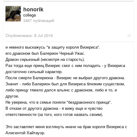
honorik
collega
3467 публикаций
Опубликовано:
8 Jul 2019
и немного выскажусь "в защиту короля Визериса".
его драконом был Балерион Черный Ужас.
Дракон серьезный (несмотря на старость).
Раз тогда еще принц Визерис смог с ним поладить - у Визериса
достаточно сильный характер.
После смерти Балериона - Визерис не выбрал другого дракона.
Значит - либо Балерион был для Визериса близким существом,
либо принцу тяжело дался альянс с драконом, либо и то, и
другое.
Не уверена, что в семье поняли "бездраконного принца".
В отказе от другого дракона - я вижу еще и чувство
ответственности (за того, кого готов назвать своим).
Это заставляет меня взглянуть иначе на брак короля Визериса с
Алисентой Хайтауэр.