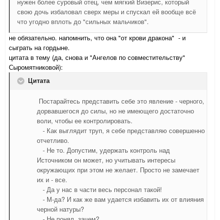
нужен более суровый отец, чем мягкий Визерис, который
свою дочь избаловал сверх меры и спускал ей вообще всё
что угодно вплоть до "сильных мальчиков".
не обязательно. напомнить, что она "от крови дракона" - и
сыграть на гордыне.
цитата в тему (да, снова и "Ангелов по совместительству"
Сыромятниковой):
Цитата
Постарайтесь представить себе это явление - черного,
дорвавшегося до силы, но не имеющего достаточно
воли, чтобы ее контролировать.
- Как выглядит труп, я себе представляю совершенно
отчетливо.
- Не то. Допустим, удержать контроль над
Источником он может, но учитывать интересы
окружающих при этом не желает. Просто не замечает
их и - все.
- Да у нас в части весь персонал такой!
- М-да? И как же вам удается избавить их от влияния
черной натуры?
- Не понял, зачем?