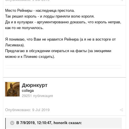
Место Рейниры - наследница престола.
Так решил король - и лорды приняли волю короля.
Да и в кулуарах - аргументированно доказать, что король неправ,
как-то не получилось.
Я понимаю, что Вам не нравится Рейнира (а я не в восторге от
Лисимаха).
Предлагаю в обсуждении опираться на факты (за эмоциями
можно и к Плинию сходить).
Дюрнкурт
collega
29251 публикация
Опубликовано:
9 Jul 2019
В 7/9/2019, 12:10:47,
honorik
сказал: