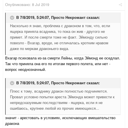
Опубликовано:
8 Jul 2019
В 7/8/2019, 5:24:07,
Просто Некромант
сказал:
Насколько я знаю, проблема с драконом в том, что, если
ящерка приняла всадника, то пока он жив - другого не
примет. И после смерти тоже не факт. Эймонду сильно
повезло - Вхагар, вроде, не отличалась кротким нравом
даже по меркам драконьего вида.
Вхагар психовала из-за смерти Лейны, когда Эймонд ее оседлал.
Так что приняла она его по итогам первого полета, или нет -
вопрос неоднозначный.
В 7/8/2019, 5:24:07,
Просто Некромант
сказал:
Плюс к тому, всаднику дракон полностью подчиняется.
Провал условно попытки ареста Эймонда может привести к
непредсказуемым последствиям - ящерка, если я не
ошибаюсь, крупнее любой из прочих имеющихся...
значит - арестовать в условиях, исключающих вмешательство
дракона