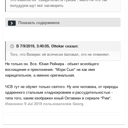
полудурок-шут мог наговорить
Учитывая то пальцесосание из ничего, которым коллега Оттокар
Показать содержимое
занимался в споре на данный предмет со мной (убийство
Деймоном жен и т.д.) - свидетельства Грибка для него имеют
силу железных доказательств.
В 7/9/2019, 3:40:05,
Ottokar
сказал:
Того, что Визерис её всячески баловал, это не отменяет.
Не только он. Все. Юная Рейнира - объект всеобщего
восхищения и преклонения. "Мэри Сью" не как имя
нарицательное, а именно оригинальная.
ЧСВ тут не обуяет только святого. Ну или человека, от природы
одаренного стальным хладнокровием и рассудительностью -
типа того, каким изображен юный Октавиан в сериале "Рим".
Изменено
9 Jul 2019
пользователем Georg