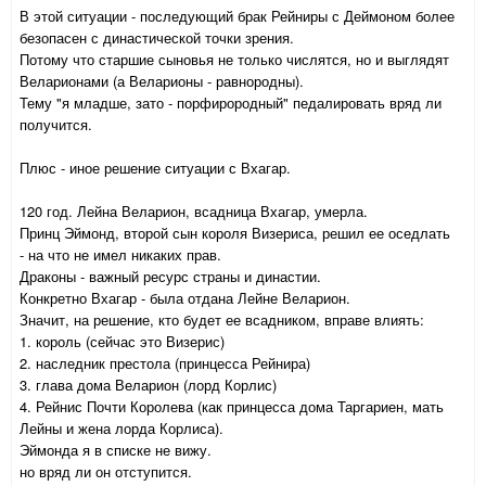
В этой ситуации - последующий брак Рейниры с Деймоном более
безопасен с династической точки зрения.
Потому что старшие сыновья не только числятся, но и выглядят
Веларионами (а Веларионы - равнородны).
Тему "я младше, зато - порфирородный" педалировать вряд ли
получится.
Плюс - иное решение ситуации с Вхагар.
120 год. Лейна Веларион, всадница Вхагар, умерла.
Принц Эймонд, второй сын короля Визериса, решил ее оседлать
- на что не имел никаких прав.
Драконы - важный ресурс страны и династии.
Конкретно Вхагар - была отдана Лейне Веларион.
Значит, на решение, кто будет ее всадником, вправе влиять:
1. король (сейчас это Визерис)
2. наследник престола (принцесса Рейнира)
3. глава дома Веларион (лорд Корлис)
4. Рейнис Почти Королева (как принцесса дома Таргариен, мать
Лейны и жена лорда Корлиса).
Эймонда я в списке не вижу.
но вряд ли он отступится.