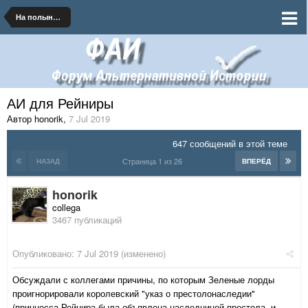
На полынных тропинках далеких планет
АИ для Рейниры
Автор honorik
,
7 Jul 2019
647 сообщений в этой теме
Страница 1 из 26
НАЗАД
ВПЕРЁД
honorik
collega
3467 публикаций
Опубликовано:
7 Jul 2019
(изменено)
Обсуждали с коллегами причины, по которым Зеленые лорды
проигнорировали королевский "указ о престолонаследии"
(принцесса Рейнира была объявлена наследницей престола, и