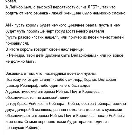
хотел.
А Лейнор был, с высокой вероятностью, "из ЛГБТ" , так что
родить от него ребенка - любой женщине было немножко сложно.
АИ - пусть король будет немного циничнее реала, пусть в нем
будет чуть побольше черт государственного деятеля
(пусть разово - "стих нашел", или пример из песен менестрелей
понравился).
В итоге король говорит своей наследнице:
- Рейнира, твои дети должны быть Веларионами - или их вовсе
не должно быть.
Закавыка в том, что наследники все-таки нужны.
Поэтому их отцом станет - либо сам лорд Корлис Веларион
(свекор Рейниры), либо один из его бастардов.
А династические интересы Рейнис Почти Королевы -
обеспечиваются по женской линии
(в год брака Рейниры и Лейнора - Лейна, сестра Лейнора, родила
двух дочерей-близняшек; ранняя помолвка девочек с кузенами -
обеспечивает интересы Рейнис Почти Королевы: после Рейниры
и ее сына Семью королевствами будет править один из
правнуков Рейнис).