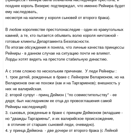
позднее король Визерис подтверждал, что именно Рейнира будет
ему наследовать,
несмотря на наличие у короля сыновей от второго брака).
В любом королевстве престолонаследие - один из краеугольных
камней, а те, кто пытается объявить волю короля ничтожной -
готовые клиенты Департамента Безопасности.
По итогам обсуждения я поняла, что личные качества принцессы
Рейниры - в данном случае на ситуацию почти не влияют.
Лорды хотят видеть на престоле стабильную династию.
А с этим сложно по нескольким причинам. У леди Рейниры :
1. трое детей, рожденных в браке с Лейнором Веларионом, но на
Веларионов они не похожи (как и на Таргариенов); внешность у
них не валирийская.
2. второй супруг - принц Деймон ( "по совместительству" - ее
дядя; был наследником ее отца до провозглашения самой
Рейниры наследницей)
3. сыновья, рожденные в браке с принцем Деймоном (младшие -
но "дважды Таргариены", и их валирийское происхождение,
в отличие от старших сыновей леди, очевидно).
4. у принца Деймона - две дочери от второго брака (с Лейной