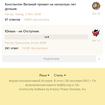
Константин Великий прожил на несколько лет
дольше.
10
Автор:
Georg
,
2 Nov 2009
Dec
97
ответов
18669
просмотров
2009
Юлиан - не Отступник
10
22
Автор:
Крысолов
,
8 Jun 2009
Apr
2010
241
ответ
74180
просмотров
Подписчики
0
Язык
Стиль
Форум Альтернативной Истории. В сети с 29 сентября 2001 г. По
всем вопросам пишите fai@fai.org.ru 18+
Community Software by Invision Power Services, Inc.