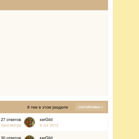
8 тем в этом разделе
СОРТИРОВКА
27
ответов
serGild
2
просмотра
9 Jul 2012
30
ответов
serGild