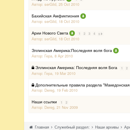
Автор:
serGild
,
25 Oct 2010
Бахийская Амфиктиония
Автор:
serGild
,
18 Oct 2010
Арии Нового Света
1
2
3
4
5
Автор:
serGild
,
18 Oct 2010
Эллинская Америка:Последняя воля бога
Автор:
Гера
,
8 Apr 2010
Эллинская Америка: Последняя воля Бога
1
2
Автор:
Гера
,
19 Mar 2010
Дополнительные правила раздела "Македонская
Автор:
Dereg
,
19 Feb 2010
Наши ссылки
1
2
Автор:
Dereg
,
21 Nov 2009
Главная
Служебный раздел:
Наши архивы
Ар