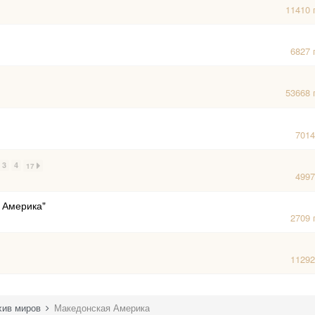
11410
6827
53668
701
3
4
17
499
 Америка"
2709
1129
хив миров
Македонская Америка