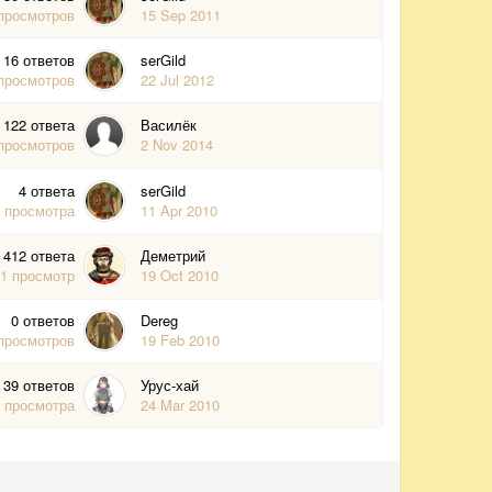
просмотров
15 Sep 2011
16
ответов
serGild
просмотров
22 Jul 2012
122
ответа
Василёк
просмотров
2 Nov 2014
4
ответа
serGild
4
просмотра
11 Apr 2010
412
ответа
Деметрий
71
просмотр
19 Oct 2010
0
ответов
Dereg
просмотров
19 Feb 2010
39
ответов
Урус-хай
2
просмотра
24 Mar 2010