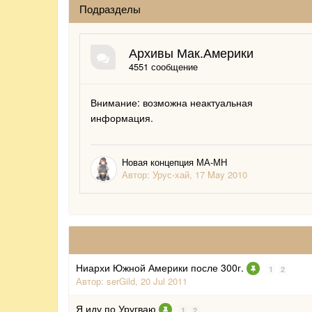
Подразделы
Архивы Мак.Америки
4551 сообщение
Внимание: возможна неактуальная
информация.
Новая концепция МА-МН
Автор: Урус-хай,
17 May 2010
Ниархи Южной Америки после 300г.
1
2
Автор:
serGild
,
20 Jul 2011
Я иду по Уругваю
1
2