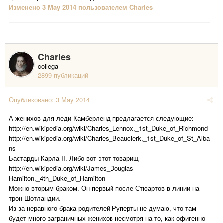
Изменено
3 May 2014
пользователем Charles
Charles
collega
2899 публикаций
Опубликовано:
3 May 2014
А женихов для леди Камберленд предлагается следующие:
http://en.wikipedia.org/wiki/Charles_Lennox,_1st_Duke_of_Richmond
http://en.wikipedia.org/wiki/Charles_Beauclerk,_1st_Duke_of_St_Alba
ns
Бастарды Карла II. Либо вот этот товарищ
http://en.wikipedia.org/wiki/James_Douglas-
Hamilton,_4th_Duke_of_Hamilton
Можно вторым браком. Он первый после Стюартов в линии на
трон Шотландии.
Из-за неравного брака родителей Руперты не думаю, что там
будет много заграничных женихов несмотря на то, как офигенно