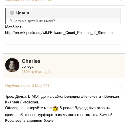
Цитата
У него же детей не было?
Мат-Часть!
http://en.wikipedia.org/wiki/Edward,_Count_Palatine_of_Simmern
Charles
collega
2899 публикаций
Опубликовано:
3 May 2014
Трое. Дочки. В МОН дочка сабжа Бенедикта-Генриетта - Великая
Княгиня Литовская.
Ottocar, не шокируйте меня
В реале Эдуард был вторым
кроме собственно курфюрста из мужского потомства Зимней
Королевы в законном браке.