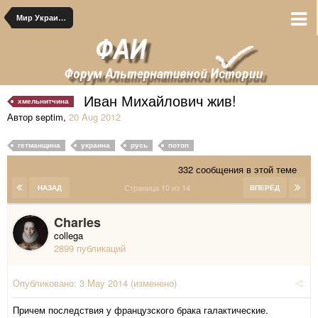
Мир Украинских Романовых
Иван Михайлович жив!
хмельнитчина
Автор septim
,
20 Aug 2012
гетманщина
украина
русь
потоп
332 сообщения в этой теме
Страница 10 из 14
НАЗАД
ВПЕРЁД
Charles
collega
2899 публикаций
Опубликовано:
3 May 2014
(изменено)
Причем последствия у французского брака галактические.