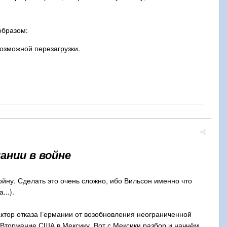
образом:
озможной перезагрузки.
ании в войне
йну. Сделать это очень сложно, ибо Вильсон именно что
...).
актор отказа Германии от возобновления неограниченной
Вторжение США в Мексику. Вот с Мексики разбор и начнём.