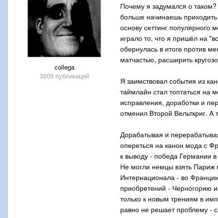
Почему я задумался о таком? 
больше начинаешь приходить к
основу сеттинг популярного м
играло то, что я пришёл на "
обернулась в итоге против ме
матчастью, расширить кругозо
collega
3205 публикаций
Я заимствовал события из кан
таймлайн стал топтаться на 
исправления, доработки и пе
отменил Второй Вельткриг. А 
Дорабатывая и перерабатывая
опереться на канон мода с Ф
к выводу - победа Германии 
Не могли немцы взять Париж в
Интернационала - во Франции 
приобретений - Черногорию и
только к новым трениям в им
равно не решает проблему - с