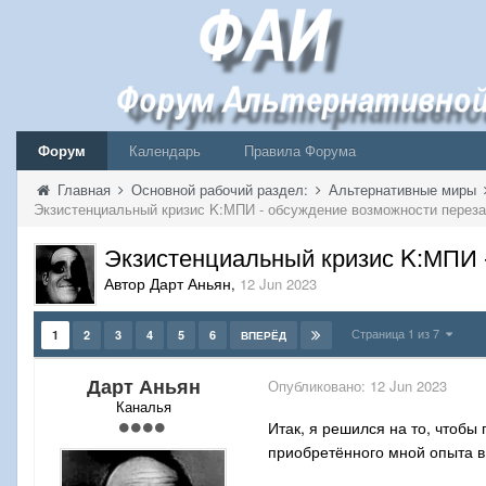
Форум
Календарь
Правила Форума
Главная
Основной рабочий раздел:
Альтернативные миры
Экзистенциальный кризис K:МПИ 
Автор Дарт Аньян
,
12 Jun 2023
Страница 1 из 7
1
2
3
4
5
6
ВПЕРЁД
Дарт Аньян
Опубликовано:
12 Jun 2023
Каналья
Итак, я решился на то, чтобы
приобретённого мной опыта в