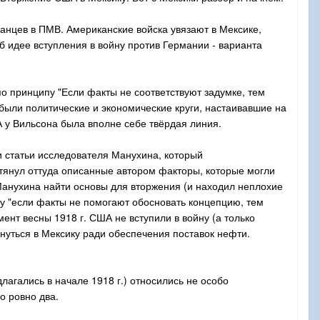
нцев в ПМВ. Американские войска увязают в Мексике,
б идее вступления в войну против Германии - варианта
по принципу "Если факты не соответствуют задумке, тем
 были политические и экономические круги, настаивавшие на
 у Вильсона была вполне себе твёрдая линия.
 статьи исследователя Манухина, который
 тянул оттуда описанные автором факторы, которые могли
Манухина найти основы для вторжения (и находил неплохие
пу "если факты не помогают обосновать концепцию, тем
мент весны 1918 г. США не вступили в войну (а только
нуться в Мексику ради обеспечения поставок нефти.
агались в начале 1918 г.) относились не особо
о ровно два.