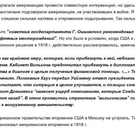
длагали американцам провести совместную интервенцию, но здес
 англичане подговорили американцев, не участвовавших в войне. 
то слишком сильная натяжка и откровенное подыгрывание. Так нельз
 что
"
советник госдепартамента Г. Ошинклосс рекомендовал 
нефтяных месторождений
"
. Но это было в условиях, когда США и
о военное решение в 1918 г. действительно рассматривалось, заме
как крайнюю меру, которая, если прибегнуть к ней, небла
ремя. Кабинет Вильсона предпочитал прибегнуть к диплома
ва в диалоге с целью получения финансовой помощи. <...> Т
нениях. Полковник Хауз передал Уайзмену ответ президента
 считают, что ситуация в целом улучшается, и позиции сою
орот Домингеса “нанесет ущерб отношениям, которые Сое
 лет назад”. В этом проявилось стремление “вильсонизма”
у к вооруженному вмешательству.
иканском правительстве вторжение США в Мексику не устроить. То
ганизовал американское вторжение в 1918 г.