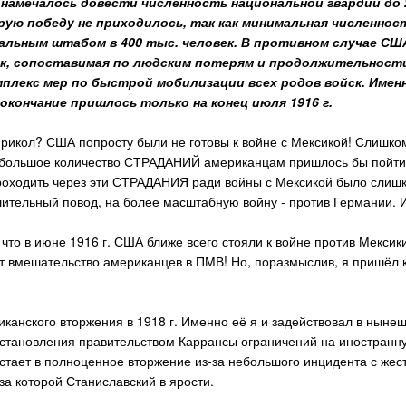
амечалось довести численность национальной гвардии до 25
рую победу не приходилось, так как минимальная численнос
ральным штабом в 400 тыс. человек. В противном случае СШ
к, сопоставимая по людским потерям и продолжительности
мплекс мер по быстрой мобилизации всех родов войск. Име
 окончание пришлось только на конец июля 1916 г.
т прикол? США попросту были не готовы к войне с Мексикой! Слишк
 большое количество СТРАДАНИЙ американцам пришлось бы пойти,
оходить через эти СТРАДАНИЯ ради войны с Мексикой было слишко
шительный повод, на более масштабную войну - против Германии. 
 что в июне 1916 г. США ближе всего стояли к войне против Мексики
 вмешательство американцев в ПМВ! Но, поразмыслив, я пришёл к 
канского вторжения в 1918 г. Именно её я и задействовал в нынеш
 установления правительством Каррансы ограничений на иностран
стает в полноценное вторжение из-за небольшого инцидента с жест
за которой Станиславский в ярости.