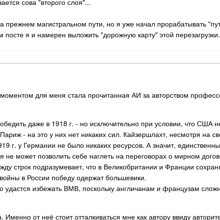
ается сова "второго слоя"...
на прежнем магистральном пути, но я уже начал прорабатывать "пу
м посте я и намерен выложить "дорожную карту" этой перезагрузки.
 моментом для меня стала прочитанная АИ за авторством профес
бедить даже в 1918 г. - но исключительно при условии, что США не
Париж - на это у них нет никаких сил. Кайзершлахт, несмотря на с
19 г. у Германии не было никаких ресурсов. А значит, единственн
ия не может позволить себе наглеть на переговорах о мирном догов
жду строк подразумевает, что в Великобритании и Франции сохра
войны в России победу одержат большевики.
ю удастся избежать ВМВ, поскольку англичанам и французам сложн
. Именно от неё стоит отталкиваться мне как автору ввиду авторит