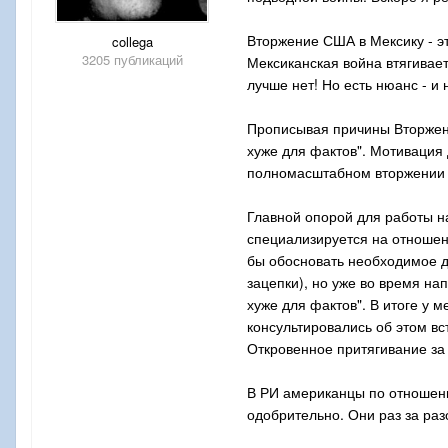
Вторжение США в Мексику - э
collega
3205 публикаций
Мексиканская война втягивает
лучше нет! Но есть нюанс - и 
Прописывая причины Вторжения
хуже для фактов". Мотивация 
полномасштабном вторжении в
Главной опорой для работы н
специализируется на отношен
бы обосновать необходимое д
зацепки), но уже во время на
хуже для фактов". В итоге у 
консультировались об этом в
Откровенное притягивание за 
В РИ американцы по отношени
одобрительно. Они раз за ра