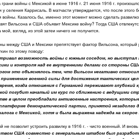
грани войны с Мексикой в июне 1916 г. 21 июня 1916 г. произошл
у селения Каррисаль. В матчасти утверждается, что после этого 
 войны. Казалось бы, именно этот момент можно сделать развилко
авят Вильсона и США объявит Мексике войну? Тогда США отвлекутс
мой, взгляд, из этой затеи ничего не получится.
ны между США и Мексики препятствует фактор Вильсона, который 
хин по этому поводу:
тривал возможность войны с южным соседом, но выступал 
сики и контроля над ее внутренними делами со стороны СШ
ногом это объяснялось тем, что Вильсон негативно относи
 применение военной силы для достижения тактических цел
 время, когда отношения с Германией переживают глубокий 
сикой погубит начатый им курс по сближению с ведущими с
тве в целом преобладали антивоенные настроения, которы
платформе демократической партии, принятой незадолго д
иалога с Мексикой, хотя и была выражена надежда на скоро
й не позволит устроить развилку в 1916 г. - чисто военный. И вно
твом США совместно с генеральным штабом был разработан 