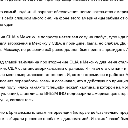
то самый надёжный вариант обеспечения невмешательства америка
 в себя слишком много сил, на фоне этого американцы забывают о
не один.
 США в Мексику, я попросту натягивал сову на глобус, тупо идя 
для вторжения в Мексику у США, в принципе, была, но слабая. Да,
 Мексику, но решение всё равно должен был принять президент. А
ад главой таймлайна про вторжение США в Мексику для меня стали
иях США с латиноамериканскими странами. Я читал его статьи - и
ля меня американское вторжение. И, хотя я стремился в работах 
писания переработки главы я осознавал, что я действую по принци
меня получилась какая-то "специфическая" картина, в которой на мо
ступлении), а англичане ВНЕЗАПНО подговорили американцев вторг
уши, согласитесь.
ю к британским планам интервенции (которые действительно предл
зом выбирали решение проблемы дипломатией. И таких "разов" был