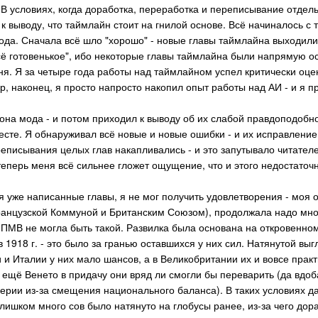
В условиях, когда доработка, переработка и переписывание отдель
 выводу, что таймлайн стоит на гнилой основе. Всё начиналось с то
ода. Сначала всё шло "хорошо" - новые главы таймлайна выходили
всё готовенькое", ибо некоторые главы таймлайна были напрямую о
ня. Я за четыре года работы над таймлайном успел критически оце
р, наконец, я просто напросто накопил опыт работы над АИ - и я 
она мода - и потом приходил к выводу об их слабой правдоподобн
месте. Я обнаруживал всё новые и новые ошибки - и их исправлен
реписывания целых глав накапливались - и это запутывало читател
теперь меня всё сильнее гложет ощущение, что и этого недостаточн
 уже написанные главы, я не мог получить удовлетворения - моя о
ранцузской Коммуной и Британским Союзом), продолжала надо мной
в ПМВ не могла быть такой. Развилка была основана на откровенно
 1918 г. - это было за гранью оставшихся у них сил. Натянутой вы
и Италии у них мало шансов, а в Великобритании их и вовсе практ
 ещё Венето в придачу они вряд ли смогли бы переварить (да вдо
перии из-за смещения национального баланса). В таких условиях д
лишком много сов было натянуто на глобусы ранее, из-за чего до