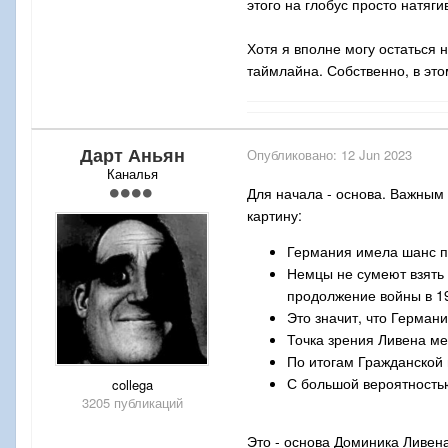
этого на глобус просто натягив
Хотя я вполне могу остаться 
таймлайна. Собственно, в это
Дарт Аньян
Опубликовано:
12 Jun 2023
Каналья
Для начала - основа. Важным
картину:
Германия имела шанс по
Немцы не сумеют взять 
продолжение войны в 19
Это значит, что Герман
Точка зрения Ливена ме
По итогам Гражданской 
С большой вероятность
collega
3205 публикаций
Это - основа Доминика Ливена