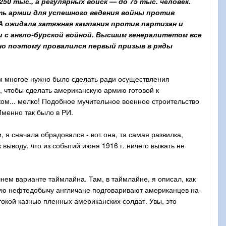
0 тыс., а регулярных войск — до 75 тыс. человек.
ть армии для успешного ведения войны против
А ожидала затяжная кампания против партизан и
 с англо-бурской войной. Высшим генералитетом все
нно поэтому провалился первый призыв в ряды
ом многое нужно было сделать ради осуществления
 чтобы сделать американскую армию готовой к
м... мелко! Подобное мучительное военное строительство
Именно так было в РИ.
, я сначала обрадовался - вот она, та самая развилка,
выводу, что из событий июня 1916 г. ничего выжать не
нем варианте таймлайна. Там, в таймлайне, я описал, как
ную нефтедобычу англичане подговаривают американцев на
окой казнью пленных американских солдат. Увы, это