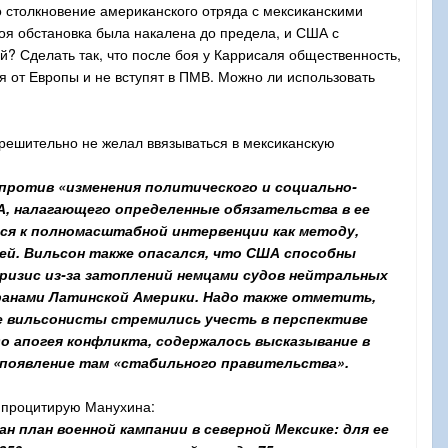
о столкновение американского отряда с мексиканскими
боя обстановка была накалена до предела, и США с
й? Сделать так, что после боя у Каррисаля общественность,
я от Европы и не вступят в ПМВ. Можно ли использовать
решительно не желал ввязываться в мексиканскую
против «изменения политического и социально-
А, налагающего определенные обязательства в ее
лся к полномасштабной интервенции как методу,
ей. Вильсон также опасался, что США способны
кризис из-за затоплений немцами судов нейтральных
транами Латинской Америки. Надо также отметить,
е вильсонисты стремились учесть в перспективе
о апогея конфликта, содержалось высказывание в
е появление там «стабильного правительства».
вь процитирую Манухина:
план военной кампании в северной Мексике: для ее