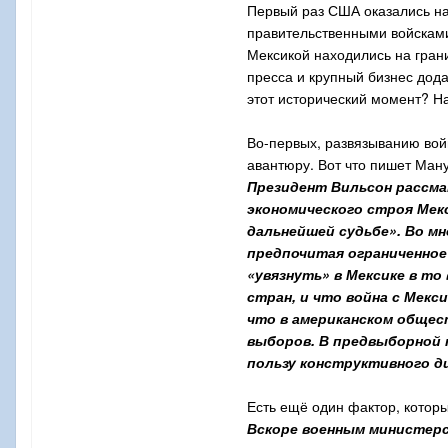
Первый раз США оказались на 
правительственными войсками 
Мексикой находились на грани
пресса и крупный бизнес дод
этот исторический момент? На 
Во-первых, развязыванию вой
авантюру. Вот что пишет Ману
Президент Вильсон рассма
экономического строя Мек
дальнейшей судьбе». Во м
предпочитая ограниченное
«увязнуть» в Мексике в то
стран, и что война с Мек
что в американском общес
выборов. В предвыборной 
пользу конструктивного д
Есть ещё один фактор, которы
Вскоре военным министерс