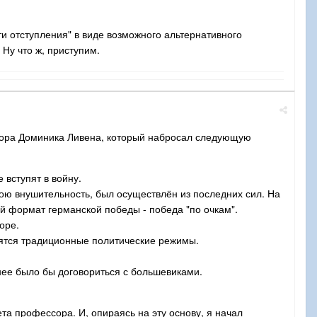
ти отступления" в виде возможного альтернативного
 Ну что ж, приступим.
сора Доминика Ливена, который набросал следующую
 вступят в войну.
вою внушительность, был осуществлён из последних сил. На
ый формат германской победы - победа "по очкам".
оре.
нятся традиционные политические режимы.
ее было бы договориться с большевиками.
ета профессора. И, опираясь на эту основу, я начал