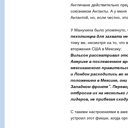
Англичане действительно пре
союзником Антанты. А у меня
Антантой, но, если честно, э
У Манухина было упомянуто,
пехотинцев для захвата 
тому же, несмотря на то, чт
вторжения США в Мексику:
Вильсон рассматривал это 
Америке в послевоенное в
мексиканского правительст
и Лондон расходились во м
положением в Мексике, они
Западном фронте”. Перев
отбросив их на несколько
лидеров, не прибегая сход
С такими настроениями в амер
устроил этот фикшн, когда ор