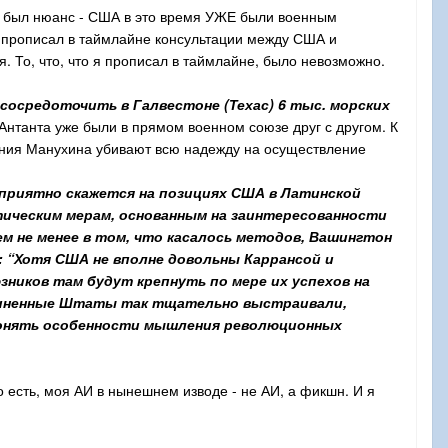
ь был нюанс - США в это время УЖЕ были военным
Я прописал в таймлайне консультации между США и
я. То, что, что я прописал в таймлайне, было невозможно.
сосредоточить в Галвестоне (Техас) 6 тыс. морских
 Антанта уже были в прямом военном союзе друг с другом. К
чания Манухина убивают всю надежду на осуществление
гоприятно скажется на позициях США в Латинской
тическим мерам, основанным на заинтересованности
ем не менее в том, что касалось методов, Вашингтон
: “Хотя США не вполне довольны Каррансой и
зников там будут крепнуть по мере их успехов на
диненные Штаты так тщательно выстраивали,
 понять особенности мышления революционных
 есть, моя АИ в нынешнем изводе - не АИ, а фикшн. И я