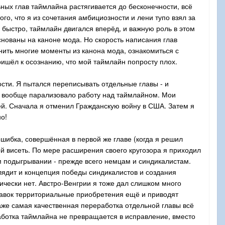
ных глав таймлайна растягивается до бесконечности, всё
го, что я из сочетания амбициозности и лени тупо взял за
 быстро, таймлайн двигался вперёд, и важную роль в этом
снованы на каноне мода. Но скорость написания глав
нить многие моменты из канона мода, ознакомиться с
пришёл к осознанию, что мой таймлайн попросту плох.
ости. Я пытался переписывать отдельные главы - и
ие вообще парализовало работу над таймлайном. Мои
ей. Сначала я отменил Гражданскую войну в США. Затем я
о!
шибка, совершённая в первой же главе (когда я решил
 висеть. По мере расширения своего кругозора я приходил
м подыгрывании - прежде всего немцам и синдикалистам.
глядит и концепция победы синдикалистов и создания
ически нет. Австро-Венгрии я тоже дал слишком много
бавок территориальные приобретения ещё и приводят
аже самая качественная переработка отдельной главы всё
работка таймлайна не превращается в исправление, вместо