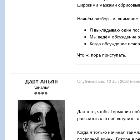
широкими мазками обрисовыв
Начнём разбор - и, внимание
Я выкладываю один пос
Мы ведём обсуждение эт
Когда обсуждение исчер
Что ж, пора приступать.
Дарт Аньян
Опубликовано:
12 Jun 2023
(изме
Каналья
Для того, чтобы Германия по
рассчитывал в неё вступить, о
Когда я только начинал тайм
подводной войны. Вскоре я р