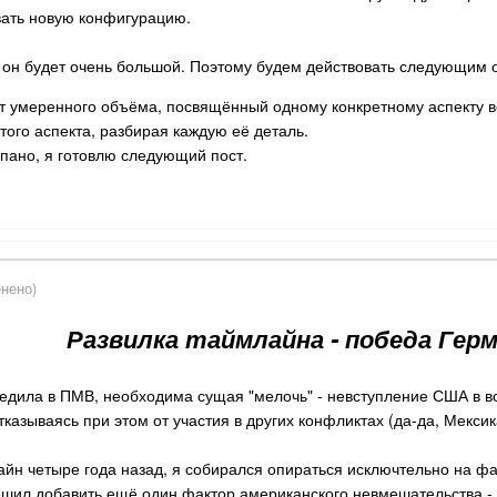
ать новую конфигурацию.
, он будет очень большой. Поэтому будем действовать следующим 
т умеренного объёма, посвящённый одному конкретному аспекту в
ого аспекта, разбирая каждую её деталь.
пано, я готовлю следующий пост.
нено)
Развилка таймлайна - победа Герм
бедила в ПМВ, необходима сущая "мелочь" - невступление США в во
тказываясь при этом от участия в других конфликтах (да-да, Мексика
лайн четыре года назад, я собирался опираться исключтельно на ф
ешил добавить ещё один фактор американского невмешательства - 