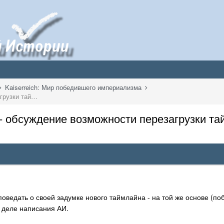
Kaiserreich: Мир победившего империализма
Экзистенциальный кризис K:МПИ - обсуждение возможности перезагрузки таймлайна
- обсуждение возможности перезагрузки та
 поведать о своей задумке нового таймлайна - на той же основе (п
 деле написания АИ.