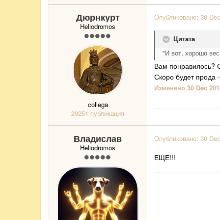
Дюрнкурт
Опубликовано:
30 De
Heliodromos
Цитата
"И вот, хорошо ве
Вам понравилось? С
Скоро будет прода 
Изменено
30 Dec 201
collega
29251 публикация
Владислав
Опубликовано:
30 De
Heliodromos
ЕЩЕ!!!