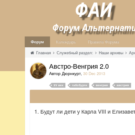
Форум
Календарь
Правила Форума
Главная
Служебный раздел:
Наши архивы
Ар
Австро-Венгрия 2.0
Автор Дюрнкурт
,
30 Dec 2013
xv век
габсбурги
венгрия
австрия
25 голосов
1. Будут ли дети у Карла VIII и Елиза