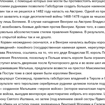
еллонами, с помощью которых они могли бы противостоять могуще
скими рудниками позволило Габсбургам создать большое наемное 
вин так и не решился в 1482 году напасть на Австрию. Одной из пр
л захватить в ходе десятилетней войны 1468-1478 годов за чешск
у лишь Богемию. В случае нападения Венгрии на Австрию Владисла
, возобновить боевые действия против Венгрии. Кроме того, в сам
довольна абсолютистским стилем правления Корвина. В результате,
о открытой войны так и не дошло.
 Корвин неожиданно скончался, и в Венгрии начались выборы коро
введений» покойного (государственная наемная армия, нерегулярн
ва Ягеллона, ссылаясь на то, что его дядя Владислав III, король
вления Ягеллонов, поскольку в Польше власть короля была огранич
ступил власть дворянам после Кутногорского дела и во всем шел и
ерживавшие Матьяша, предлагали возвести на престол Максимилиан
в Постум тоже в своё время были королями Венгрии.
эрцгерцог Сигизмунд, правитель габсбургских владений в Тироле и 
зультате чего тирольские серебряные рудники целиком попали под 
» созданное Матьяшем «черное войско» (которое магнатская парти
е войска, вынудив венгерскую аристократию избрать его королем
рону Святого Иштвана, но затем (под влиянием своей сестры Ядвиги
 в обмен на уступку ранее захваченных Венгрией Моравии и Силез