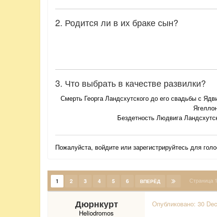
2. Родится ли в их браке сын?
3. Что выбрать в качестве развилки?
Смерть Георга Ландсхутского до его свадьбы с Ядв
Ягелло
Бездетность Людвига Ландсхутс
Пожалуйста,
войдите
или
зарегистрируйтесь
для голо
Страница 
1
2
3
4
5
6
ВПЕРЁД
Дюрнкурт
Опубликовано:
30 De
Heliodromos