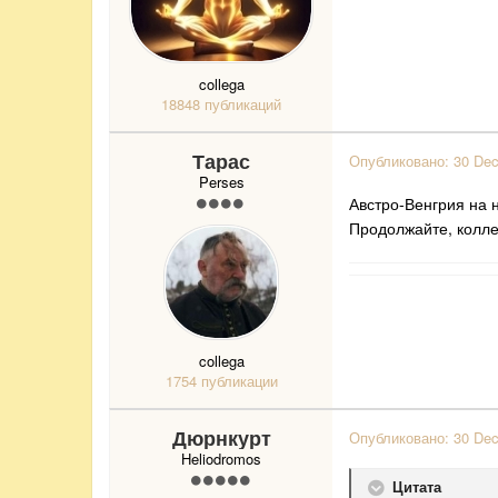
collega
18848 публикаций
Тарас
Опубликовано:
30 De
Perses
Австро-Венгрия на 
Продолжайте, колле
collega
1754 публикации
Дюрнкурт
Опубликовано:
30 De
Heliodromos
Цитата