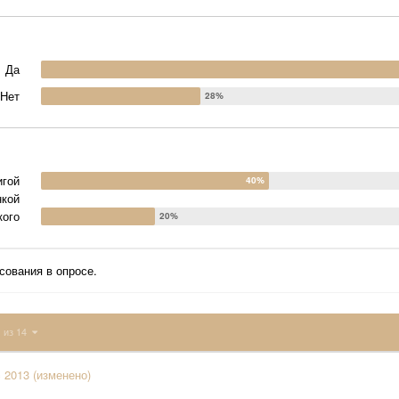
Да
Нет
игой
нкой
кого
сования в опросе.
1 из 14
c 2013
(изменено)