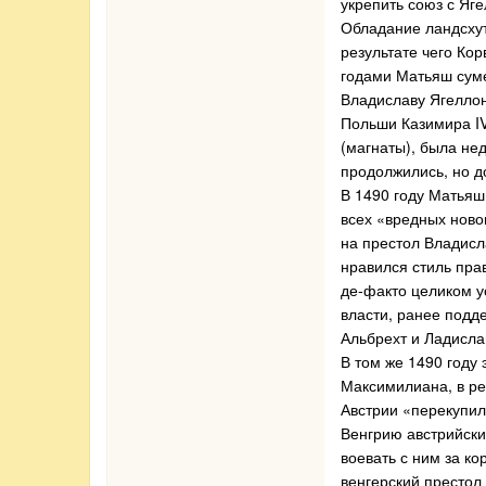
укрепить союз с Яг
Обладание ландсхут
результате чего Кор
годами Матьяш суме
Владиславу Ягеллон
Польши Казимира IV
(магнаты), была не
продолжились, но д
В 1490 году Матьяш
всех «вредных ново
на престол Владисла
нравился стиль пра
де-факто целиком у
власти, ранее подд
Альбрехт и Ладисла
В том же 1490 году 
Максимилиана, в ре
Австрии «перекупил
Венгрию австрийски
воевать с ним за ко
венгерский престол