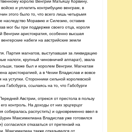
ственному королю Венгрии Матьяшу Корвину.
войско и уплатить контрибуцию венграм, в
ичин этого было то, что всего лишь четырьмя
ое наследство Моравию и Силезию, оставив
в мог бы при поддержке своего отца, короля
ой Венгрии аристократия, особенно высшая
 венгерские набеги на австрийские земли
ля. Партия магнатов, выступавшая за ликвидацию
ые налоги, крупный чиновничий аппарат), звала
 Польши, также был и королем Венгрии. Магнатам
ена аристократией, а в Чехии Владислав и вовсе
м на уступки. Сторонники сильной королевской
а Габсбурга, ссылаясь на то, что Габсбурги
Передней Австрии, отрекся от престола в пользу
его контроль. На доходы от них эрцгерцог
я собиралась распустить) и одновременно ввел в
. Шурин Максимилиана Владислав уже готовился
) согласился отказаться от претензий на
ии. Максимилиан также отказывался от