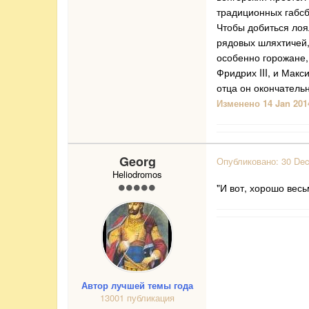
традиционных габсб
Чтобы добиться лоя
рядовых шляхтичей,
особенно горожане,
Фридрих III, и Мак
отца он окончатель
Изменено
14 Jan 201
Georg
Опубликовано:
30 De
Heliodromos
"И вот, хорошо весьм
Автор лучшей темы года
13001 публикация