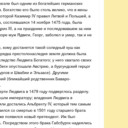
цбюэле был одним из богатейших германских
Богатство его было столь велико, что в жены
которой Казимир IV правил Литвой и Польшей, а
, состоявшаяся 14 ноября 1475 года, была
х III, а на празднике и последовавшем за ним
оре муж Ядвиги, Георг, заболел и умер, так и не
, кому достанется такой солидный куш как
порядка престолонаследия земля должна была
ледство Людвига Богатого; у него хватало своих
абеги опустошали Австрию, а бургундский герцог
ргов и Швабии и Эльзасе). Другими
кий (ближайший родственник Баваро-
.
рти Людвига в 1479 году подверглось разделу.
тошли императору; владения Людвига в
ли достались Альбрехту IV, который тем самым
ился со смертью в 1501 году старшего брата
уже появился новый претендент. Им был
. Посредством этого брака Габсбурги надеялись