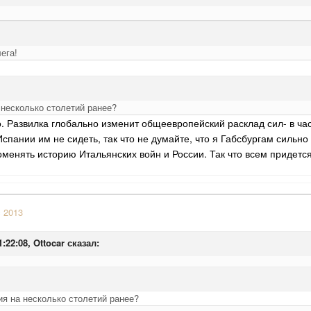
ега!
 несколько столетий ранее?
о. Развилка глобально изменит общеевропейский расклад сил- в ча
Испании им не сидеть, так что не думайте, что я Габсбургам сильн
оменять историю Итальянских войн и России. Так что всем придетс
c 2013
1:22:08, Ottocar сказал:
ия на несколько столетий ранее?