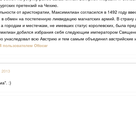
ургских претензий на Чехию.
льности от аристократии, Максимилиан согласился в 1492 году вве
 в обмен на постепенную ликвидацию магнатских армий. В страну
 а городам и местечкам, не имевших статус королевских, была пре
симилиан добился избрания себя следующим императором Священн
но унаследовал всю Австрию и тем самым объединил австрийские и
4
пользователем Ottocar
c 2013
а". :)