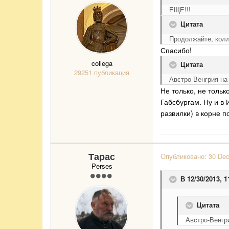
ЕЩЕ!!!
Цитата
Продолжайте, колл
Спасибо!
collega
Цитата
29251 публикация
Австро-Венгрия на
Не только, не тольк
Габсбургам. Ну и в 
развилки) в корне п
Тарас
Опубликовано:
30 De
Perses
В 12/30/2013, 1
Цитата
Австро-Венгр