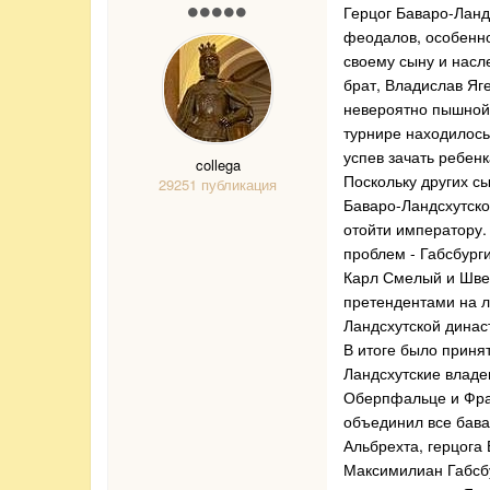
Герцог Баваро-Ланд
феодалов, особенно
своему сыну и насл
брат, Владислав Яг
невероятно пышной,
турнире находилось 
успев зачать ребенк
collega
Поскольку других с
29251 публикация
Баваро-Ландсхутско
отойти императору.
проблем - Габсбурги
Карл Смелый и Швей
претендентами на л
Ландсхутской динас
В итоге было приня
Ландсхутские владе
Оберпфальце и Фран
объединил все бава
Альбрехта, герцога
Максимилиан Габсбу