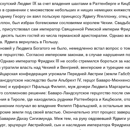
схутский Людвиг IX за счет владения шахтами в Раттенберге и Ки
 в сравнении с множеством небольших и нищих немецких княжеств. 
еднику Георгу он взял польскую принцессу Ядвигу Ягеллонку, отец 
еллон, был избран богемскими сословиями королем Чехии. Свадьба
 присутствовал сам император Священной Римской империи Фридри
десять тысяч гостей из числа германской аристократии. Однако вск
а. Ядвига вернулась в Польшу.
ыновей у Людвига Богатого не было, немедленно встал вопрос о том
е герцогство. Согласно имперским законам, в случае нарушения 
 Однако император Фридрих III не особо стремился бороться за нас
 утратили власть над Чехией и Венгрией, венгерские и турецкие н
царская конфедерация угрожали Передней Австрии (земли Габсбу
ансдхутское наследство были Альбрехт IV, герцог Баваро-Мюнхенс
тии) и курфюрст Пфальца Филипп, муж дочери Людвига Маргариты
то соломоново решение: Баваро-Ландсхутское герцогство после сме
ния в Тироле, где находились рудники Раттенберга и Кицбюэля, о
конии получал во владение Филипп Пфальцский, а остальные зем
рские земли под своей властью. Окончательно этот процесс заверш
 Баварии-Дахау Сигизмунда. Меж тем, на руку овдовевшей Ядвиги 
рг, эрцгерцог Австрийский, сын и наследник императора Фридриха