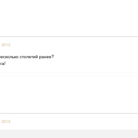
c 2013
несколько столетий ранее?
га!
c 2013