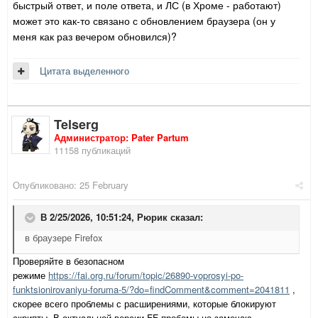
быстрый ответ, и поле ответа, и ЛС (в Хроме - работают)
может это как-то связано с обновлением браузера (он у
меня как раз вечером обновился)?
Цитата выделенного
Telserg
Администратор: Pater Partum
11158 публикаций
Опубликовано:
25 February
В 2/25/2026, 10:51:24,
Рюрик
сказал:
в браузере Firefox
Проверяйте в безопасном
режиме
https://fai.org.ru/forum/topic/26890-voprosyi-po-
funktsionirovaniyu-foruma-5/?do=findComment&comment=2041811
,
скорее всего проблемы с расширениями, которые блокируют
скрипты. В актуальной версии FF пробемы не замечаю.