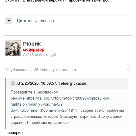
Цитата выделенного
Рюрик
модератор
21315 публикаций
Опубликовано:
25 February
(изменено)
В 2/25/2026, 10:59:57,
Telserg
сказал:
Проверяйте в безопасном
режиме
https://fai.org.ru/forum/topic/26890-voprosyi-po-
funktsionirovaniyu-foruma-5/?
do=findComment&comment=2041811
, скорее всего проблемы
с расширениями, которые блокируют скрипты. В актуальной
версии FF пробемы не замечаю.
проверил