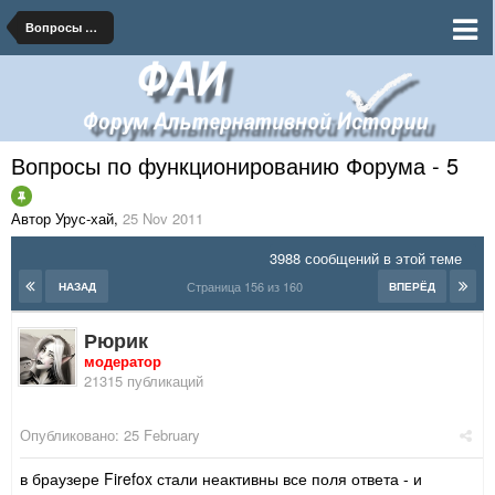
Вопросы по функционированию Форума
Вопросы по функционированию Форума - 5
Автор Урус-хай
,
25 Nov 2011
3988 сообщений в этой теме
Страница 156 из 160
НАЗАД
ВПЕРЁД
Рюрик
модератор
21315 публикаций
Опубликовано:
25 February
в браузере Firefox стали неактивны все поля ответа - и