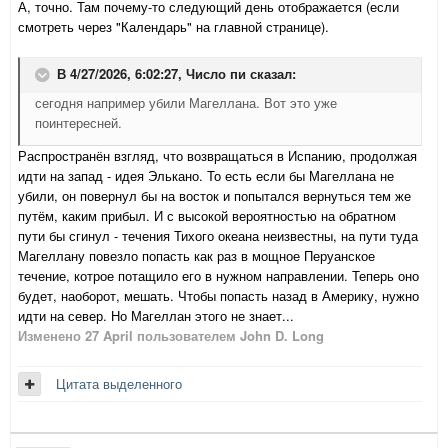
А, точно. Там почему-то следующий день отображается (если
смотреть через "Календарь" на главной странице).
В 4/27/2026, 6:02:27,
Число пи
сказал:
сегодня например убили Магеллана. Вот это уже
поинтересней.
Распространён взгляд, что возвращаться в Испанию, продолжая
идти на запад - идея Элькано. То есть если бы Магеллана не
убили, он повернул бы на восток и попытался вернуться тем же
путём, каким прибыл. И с высокой вероятностью на обратном
пути бы сгинул - течения Тихого океана неизвестны, на пути туда
Магеллану повезло попасть как раз в мощное Перуанское
течение, котрое потащило его в нужном направлении. Теперь оно
будет, наоборот, мешать. Чтобы попасть назад в Америку, нужно
идти на север. Но Магеллан этого не знает...
Изменено
27 April
пользователем John D. Long
Цитата выделенного