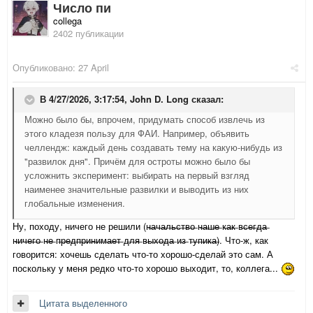
Число пи
collega
2402 публикации
Опубликовано:
27 April
В 4/27/2026, 3:17:54,
John D. Long
сказал:
Можно было бы, впрочем, придумать способ извлечь из
этого кладезя пользу для ФАИ. Например, объявить
челлендж: каждый день создавать тему на какую-нибудь из
"развилок дня". Причём для остроты можно было бы
усложнить эксперимент: выбирать на первый взгляд
наименее значительные развилки и выводить из них
глобальные изменения.
Ну, походу, ничего не решили (н̶а̶ч̶а̶л̶ь̶с̶т̶в̶о̶ н̶а̶ш̶е̶ к̶а̶к̶ в̶с̶е̶г̶д̶а̶
н̶и̶ч̶е̶г̶о̶ н̶е̶ п̶р̶е̶д̶п̶р̶и̶н̶и̶м̶а̶е̶т̶ д̶л̶я̶ в̶ы̶х̶о̶д̶а̶ и̶з̶ т̶у̶п̶и̶к̶а̶). Что-ж, как
говорится: хочешь сделать что-то хорошо-сделай это сам. А
поскольку у меня редко что-то хорошо выходит, то, коллега...
Цитата выделенного