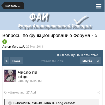
Вопросы по функционированию Форума
Вопросы по функционированию Форума - 5
Автор Урус-хай
,
25 Nov 2011
3988 сообщений в этой теме
Страница 158 из 160
НАЗАД
ВПЕРЁД
Число пи
collega
2402 публикации
Опубликовано:
27 April
В 4/27/2026, 5:36:49,
John D. Long
сказал: